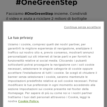
#OneGreenStep
Facciamo
insieme. Condividi
#OneGreenStep
il video e aiuta a riciclare 2 milioni di bottiglie
di plastica
Continua senza accettare
La tua privacy
Usiamo i cookie, compresi quelli dei nostri partner, per
garantirti la migliore esperienza di navigazione, analizzare il
Home
#Onegreenstep
traffico sul nostro sito e, previo consenso, mostrarti annunci
personalizzati sui siti internet di terze parti e per fornirti le
funzionalità relative ai social media. Cliccando i pulsanti
sottostanti potrai proseguire la navigazione con i soli cookie
Facciamo un altro passo
necessari, selezionare le singole categorie di cookie oppure
insieme
accettare l’installazione di tutti i cookie. Se scegli di chiudere il
banner senza selezionare i cookie, saranno mantenute le
impostazioni predefinite relative ai soli cookie necessari. Potrai
Per il secondo anno consecutivo, abbiamo
modificare le tue preferenze in ogni momento accedendo alla
commissionato una ricerca per creare il nostro
sezione Impostazioni sui cookie presente nel footer della
report, scoprendo le differenze
#OneGreenStep
Homepage. Per sapere di più su come noi e i nostri partner
trattiamo i tuoi dati personali attraverso i Cookie, leggi la
geografiche e generazionali nei comportamenti
nostra
Cookie Policy.
sostenibili. Questo report prende in considerazione le