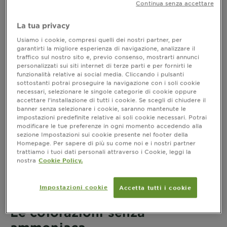
Tecnologia senza
Continua senza accettare
ammoniaca
La tua privacy
Usiamo i cookie, compresi quelli dei nostri partner, per
garantirti la migliore esperienza di navigazione, analizzare il
traffico sul nostro sito e, previo consenso, mostrarti annunci
personalizzati sui siti internet di terze parti e per fornirti le
funzionalità relative ai social media. Cliccando i pulsanti
sottostanti potrai proseguire la navigazione con i soli cookie
Home
Bisogni
Colorazione
Tecnologia senza ammoniaca
necessari, selezionare le singole categorie di cookie oppure
accettare l’installazione di tutti i cookie. Se scegli di chiudere il
banner senza selezionare i cookie, saranno mantenute le
Tecnologia senza ammoniaca
impostazioni predefinite relative ai soli cookie necessari. Potrai
modificare le tue preferenze in ogni momento accedendo alla
sezione Impostazioni sui cookie presente nel footer della
Tutte le colorazioni adatte a chi voglia ottenere colori
Homepage. Per sapere di più su come noi e i nostri partner
intensi e brillanti con un'applicazione piacevole e
trattiamo i tuoi dati personali attraverso i Cookie, leggi la
sensoriale.
nostra
Cookie Policy.
Impostazioni cookie
Accetta tutti i cookie
Le colorazioni senza