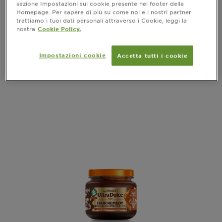
sezione Impostazioni sui cookie presente nel footer della
Mentolo
Homepage. Per sapere di più su come noi e i nostri partner
trattiamo i tuoi dati personali attraverso i Cookie, leggi la
nostra
Cookie Policy.
vedi tutte le recensioni
No reviews
Impostazioni cookie
Accetta tutti i cookie
ANTEPRIMA