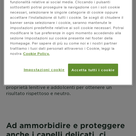
Capelli Delicati
funzionalità relative ai social media. Cliccando i pulsanti
sottostanti potrai proseguire la navigazione con i soli cookie
necessari, selezionare le singole categorie di cookie oppure
accettare l’installazione di tutti i cookie. Se scegli di chiudere il
banner senza selezionare i cookie, saranno mantenute le
impostazioni predefinite relative ai soli cookie necessari. Potrai
modificare le tue preferenze in ogni momento accedendo alla
sezione Impostazioni sui cookie presente nel footer della
Home
Bisogni
Capelli
Capelli Delicati
Homepage. Per sapere di più su come noi e i nostri partner
trattiamo i tuoi dati personali attraverso i Cookie, leggi la
nostra
Cookie Policy.
Come prendersi cura dei
Capelli Delicati
Impostazioni cookie
Accetta tutti i cookie
I capelli delicati hanno bisogno di prodotti dalle
proprietà lenitive e addolcenti per ottenere un
risultato rispettoso e neutro.
Ad ammorbidire e proteggere
anche i capelli delicati, ci