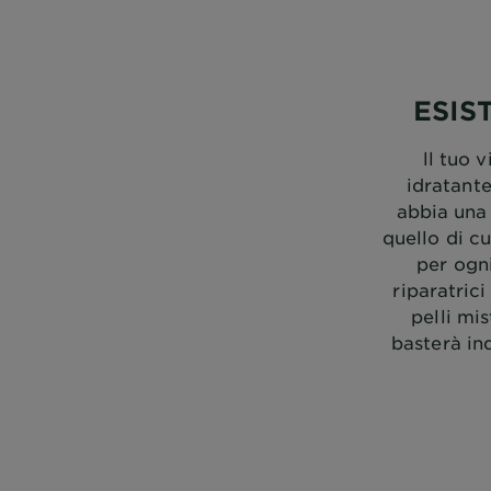
ESIS
ll tuo 
idratant
abbia una 
quello di cu
per ogni
riparatric
pelli mi
basterà in