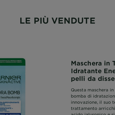
LE PIÙ VENDUTE
Maschera in 
Idratante En
pelli da diss
Questa maschera in
bomba di idratazion
innovazione, il suo 
trattamento arricchi
acido ialuronico e si