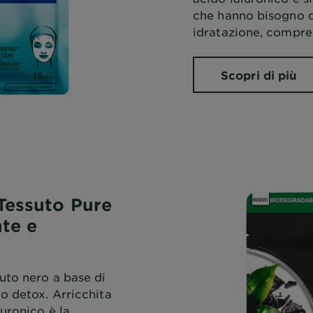
che hanno bisogno d
idratazione, compres
Scopri di più
Tessuto Pure
nte e
uto nero a base di
o detox. Arricchita
uronico è la