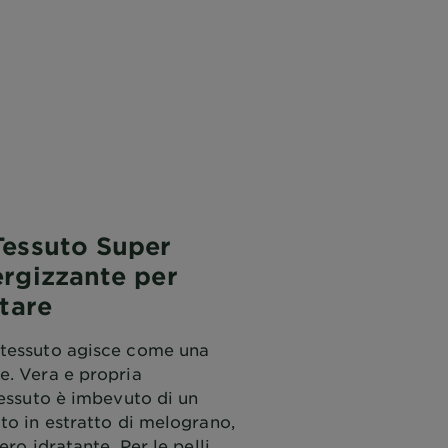
Tessuto Super
ergizzante per
etare
 tessuto agisce come una
e. Vera e propria
tessuto è imbevuto di un
to in estratto di melograno,
ero idratante. Per le pelli