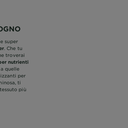
SOGNO
ne super
er
. Che tu
ne troverai
er nutrienti
 a quelle
cizzanti per
inosa, ti
 tessuto più