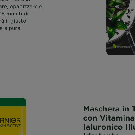
are, opacizzare e
 15 minuti di
à il giusto
a e pura.
Maschera in 
con Vitamina
Ialuronico Il