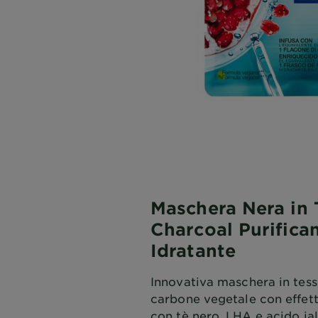
Maschera Nera in 
Charcoal Purifica
Idratante
Innovativa maschera in tess
carbone vegetale con effett
con tè nero, LHA e acido ial