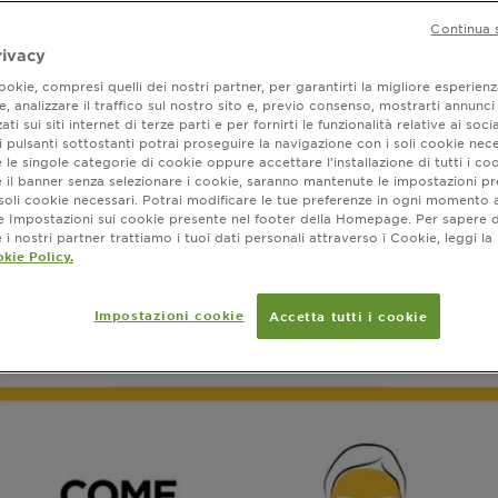
Continua 
rivacy
okie, compresi quelli dei nostri partner, per garantirti la migliore esperienz
, analizzare il traffico sul nostro sito e, previo consenso, mostrarti annunci
ati sui siti internet di terze parti e per fornirti le funzionalità relative ai soci
 pulsanti sottostanti potrai proseguire la navigazione con i soli cookie nece
COME SI USANO?
 le singole categorie di cookie oppure accettare l’installazione di tutti i coo
e il banner senza selezionare i cookie, saranno mantenute le impostazioni pr
i soli cookie necessari. Potrai modificare le tue preferenze in ogni moment
a parte bianca della maschera sul viso e lasciala in p
ne Impostazioni sui cookie presente nel footer della Homepage. Per sapere d
i volta che la tua pelle ha bisogno di una boost di id
i nostri partner trattiamo i tuoi dati personali attraverso i Cookie, leggi la
kie Policy.
! Togli la maschera e massaggiare delicatamente il p
eccesso su viso e collo.
Vuoi potenziare l'efficacia? Usala 3 volte a settimana
Impostazioni cookie
Accetta tutti i cookie