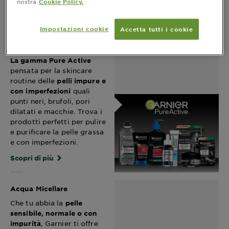
nostra
Cookie Policy.
Scopri di più
Impostazioni cookie
Accetta tutti i cookie
Pure Active
La gamma Pure Active
pensata per la skincare
routine delle
pelli impure e
quali
con imperfezioni
punti neri, brufoli, pori
dilatati e macchie. Trova i
prodotti perfetti per pulire
e purificare la pelle grassa
e con imperfezioni.
Scopri di più
Acqua Micellare
Che tu abbia la
pelle
sensibile, normale o con
, Garnier ti offre
impurità