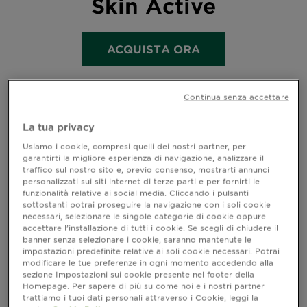
Skin Active
ACQUISTA ORA
Continua senza accettare
La tua privacy
Home
SkinActive
Usiamo i cookie, compresi quelli dei nostri partner, per
garantirti la migliore esperienza di navigazione, analizzare il
traffico sul nostro sito e, previo consenso, mostrarti annunci
personalizzati sui siti internet di terze parti e per fornirti le
Vitamina C
funzionalità relative ai social media. Cliccando i pulsanti
sottostanti potrai proseguire la navigazione con i soli cookie
La nuova gamma
necessari, selezionare le singole categorie di cookie oppure
è il tuo
VITAMINA C
accettare l’installazione di tutti i cookie. Se scegli di chiudere il
alleato contro macchie
banner senza selezionare i cookie, saranno mantenute le
scure, prime rughe e
impostazioni predefinite relative ai soli cookie necessari. Potrai
colorito spento. Scopri i
modificare le tue preferenze in ogni momento accedendo alla
nuovi alleati quotidiani per
sezione Impostazioni sui cookie presente nel footer della
Homepage. Per sapere di più su come noi e i nostri partner
la tua pelle!
trattiamo i tuoi dati personali attraverso i Cookie, leggi la