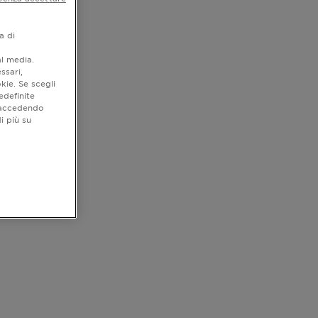
a di
al media.
ssari,
kie. Se scegli
edefinite
o accedendo
i più su