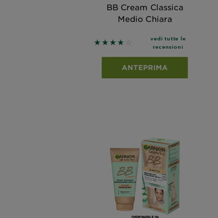
BB Cream Classica
Medio Chiara
vedi tutte le
4 out of 5 stars based on revie
recensioni
ANTEPRIMA