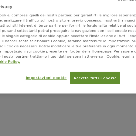
rivacy
okie, compresi quelli dei nostri partner, per garantirti la migliore esperienz
, analizzare il traffico sul nostro sito e, previo consenso, mostrarti annunci
ati sui siti internet di terze parti e per fornirti le funzionalità relative ai soci
 pulsanti sottostanti potrai proseguire la navigazione con i soli cookie nece
 le singole categorie di cookie oppure accettare l’installazione di tutti i coo
e il banner senza selezionare i cookie, saranno mantenute le impostazioni pr
i soli cookie necessari. Potrai modificare le tue preferenze in ogni moment
ne Impostazioni sui cookie presente nel footer della Homepage. Per sapere d
i nostri partner trattiamo i tuoi dati personali attraverso i Cookie, leggi la
kie Policy.
Impostazioni cookie
Accetta tutti i cookie