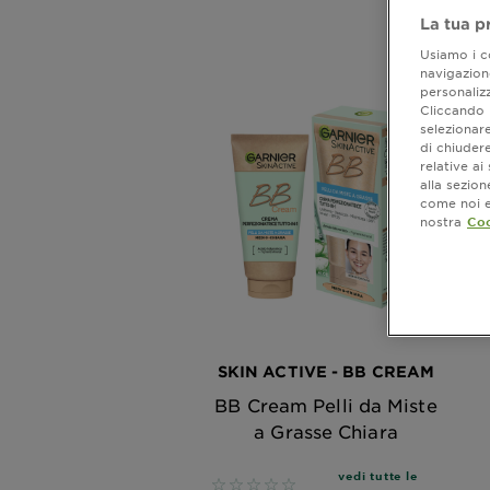
La tua p
Usiamo i co
navigazione
personalizz
Cliccando i
selezionare
di chiuder
relative a
alla sezio
come noi e 
nostra
Coo
SKIN ACTIVE - BB CREAM
BB Cream Pelli da Miste
a Grasse Chiara
vedi tutte le
No reviews