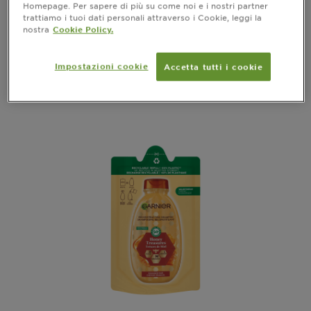
Homepage. Per sapere di più su come noi e i nostri partner
trattiamo i tuoi dati personali attraverso i Cookie, leggi la
vedi tutte le recensioni
5 out of 5 stars based on reviews
nostra
Cookie Policy.
ANTEPRIMA
Impostazioni cookie
Accetta tutti i cookie