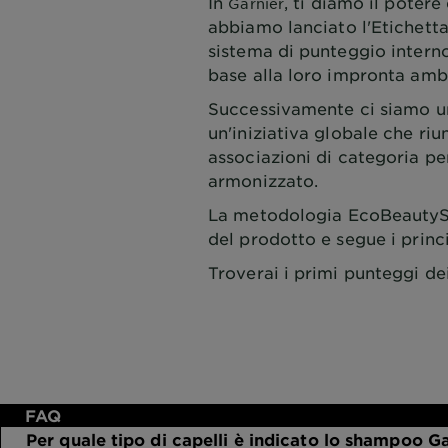
In
, ti diamo il poter
Garnier
abbiamo lanciato l'Etichetta
sistema di punteggio interno
base alla loro impronta amb
Successivamente ci siamo un
un'iniziativa globale che ri
associazioni di categoria p
armonizzato.
La metodologia EcoBeautyScor
del prodotto e segue i prin
Troverai i primi punteggi de
FAQ
Per quale tipo di capelli è indicato lo shampoo Ga