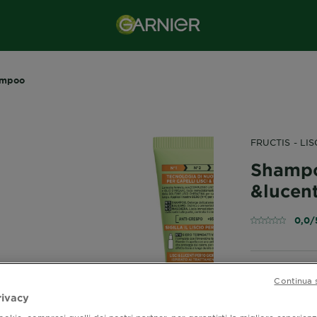
ampoo
FRUCTIS - LI
Shampoo
&lucent
0,0/
Ispirato ai tr
Continua 
nuovo shampo
rivacy
l'ideale per 
okie, compresi quelli dei nostri partner, per garantirti la migliore esperienz