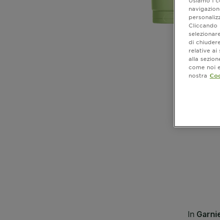
navigazione
personalizz
Cliccando i
selezionare
di chiuder
relative a
alla sezio
come noi e 
nostra
Coo
CLOSE SUBPANEL
CLOSE SUBPANEL
CLOSE SUBPANEL
CLOSE SUBPANEL
CLOSE SUBPANEL