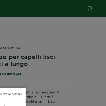
SCI CHERATINA
 per capelli lisci
i a lungo
5 (0 Reviews)
attamenti liscianti alla cheratina, il
senza accettare
o Lisci Cheratina di Fructis è
capelli crespi, secchi e spenti. La
a di