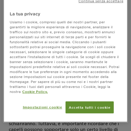
Continua senza accettare
tutto ciò che devi sapere sulla decolorazione, come
funziona, e le migliori pratiche per ottenere il look
desiderato senza danneggiare i capelli.
La tua privacy
Usiamo i cookie, compresi quelli dei nostri partner, per
garantirti la migliore esperienza di navigazione, analizzare il
traffico sul nostro sito e, previo consenso, mostrarti annunci
Come funziona la decolorazione dei
personalizzati sui siti internet di terze parti e per fornirti le
funzionalità relative ai social media. Cliccando i pulsanti
capelli?
sottostanti potrai proseguire la navigazione con i soli cookie
necessari, selezionare le singole categorie di cookie oppure
Decolorare i capelli è un metodo popolare per
accettare l’installazione di tutti i cookie. Se scegli di chiudere il
ottenere un colore più chiaro, perfetto per chi
banner senza selezionare i cookie, saranno mantenute le
vuole cambiare look. Ma come agisce realmente la
impostazioni predefinite relative ai soli cookie necessari. Potrai
decolorazione sui capelli? Esploriamo!
modificare le tue preferenze in ogni momento accedendo alla
sezione Impostazioni sui cookie presente nel footer della
Homepage. Per sapere di più su come noi e i nostri partner
La decolorazione
La chimica della decolorazione:
trattiamo i tuoi dati personali attraverso i Cookie, leggi la
agisce rompendo la melanina presente nei capelli,
nostra
Cookie Policy.
responsabile del loro colore naturale. Questo
processo si chiama ossidazione. Quando il prodotto
decolorante viene applicato, penetra nella fibra
Impostazioni cookie
Accetta tutti i cookie
capillare e reagisce con la melanina, rendendola
incolore. Più a lungo lasci il prodotto, più i capelli si
schiariranno. Tuttavia, è importante ricordare che i
capelli possono sopportare solo un certo livello di