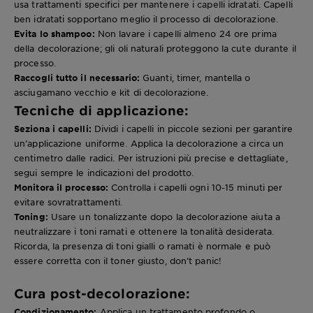
usa trattamenti specifici per mantenere i capelli idratati. Capelli
ben idratati sopportano meglio il processo di decolorazione.
Evita lo shampoo:
Non lavare i capelli almeno 24 ore prima
della decolorazione; gli oli naturali proteggono la cute durante il
processo.
Raccogli tutto il necessario:
Guanti, timer, mantella o
asciugamano vecchio e kit di decolorazione.
Tecniche di applicazione:
Seziona i capelli:
Dividi i capelli in piccole sezioni per garantire
un’applicazione uniforme. Applica la decolorazione a circa un
centimetro dalle radici. Per istruzioni più precise e dettagliate,
segui sempre le indicazioni del prodotto.
Monitora il processo:
Controlla i capelli ogni 10-15 minuti per
evitare sovratrattamenti.
Toning:
Usare un tonalizzante dopo la decolorazione aiuta a
neutralizzare i toni ramati e ottenere la tonalità desiderata.
Ricorda, la presenza di toni gialli o ramati è normale e può
essere corretta con il toner giusto, don’t panic!
Cura post-decolorazione:
Condizionamento:
Applica un trattamento profondo o