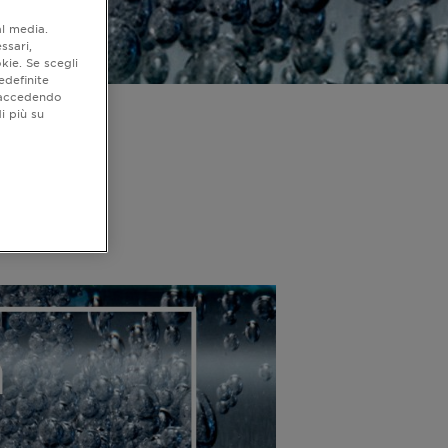
al media.
ssari,
kie. Se scegli
edefinite
o accedendo
i più su