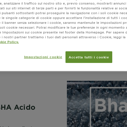
, analizzare il traffico sul nostro sito e, previo consenso, mostrarti annunci
ati sui siti internet di terze parti e per fornirti le funzionalità relative ai soci
 pulsanti sottostanti potrai proseguire la navigazione con i soli cookie nece
 le singole categorie di cookie oppure accettare l’installazione di tutti i coo
e il banner senza selezionare i cookie, saranno mantenute le impostazioni pr
i soli cookie necessari. Potrai modificare le tue preferenze in ogni moment
ne Impostazioni sui cookie presente nel footer della Homepage. Per sapere d
i nostri partner trattiamo i tuoi dati personali attraverso i Cookie, leggi la
kie Policy.
lico
Impostazioni cookie
Accetta tutti i cookie
 BHA Acido