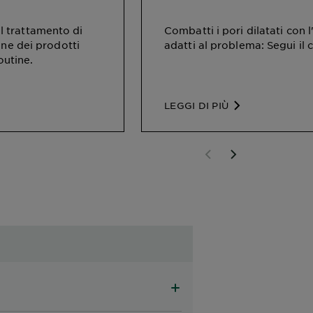
 il trattamento di
Combatti i pori dilatati con l
one dei prodotti
adatti al problema: Segui il c
outine.
LEGGI DI PIÙ