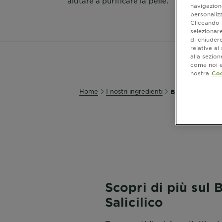
aiutare a purificare la pelle.
navigazione
personalizz
Cliccando i
selezionare
di chiuder
relative a
alla sezio
come noi e 
nostra
Coo
Home
I nostri ingredienti
BHA Acido salici
Scopri di più sul
Salicilico