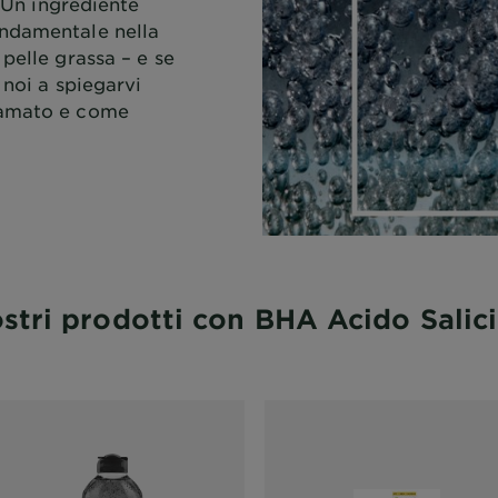
! Un ingrediente
ndamentale nella
pelle grassa – e se
 noi a spiegarvi
 amato e come
ostri prodotti con BHA Acido Salici