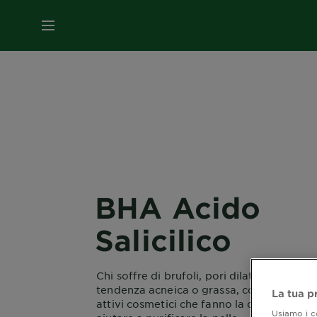
MENU
BHA Acido
Salicilico
Chi soffre di brufoli, pori dilatati, pelle a
tendenza acneica o grassa, conoscerà mol
La tua p
attivi cosmetici che fanno la differenza p
Usiamo i co