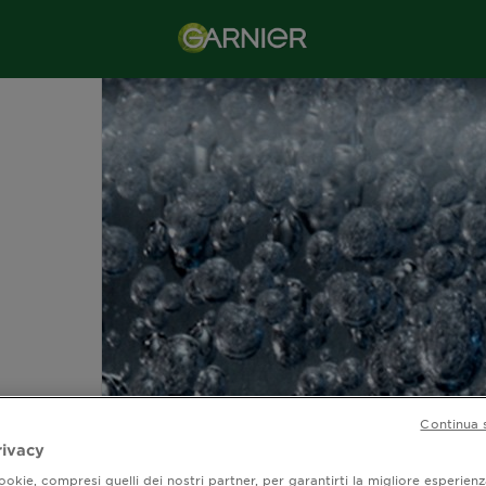
Continua 
ti
rivacy
er
okie, compresi quelli dei nostri partner, per garantirti la migliore esperienz