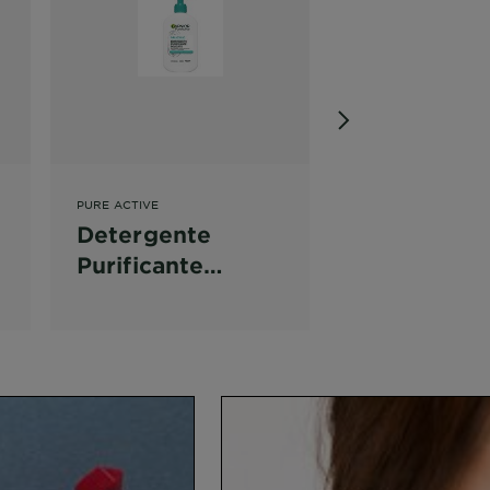
PURE ACTIVE
PURE ACTIVE
Detergente
Trattament
Purificante
Liquido
Delicato
Esfoliante
on reviews
Salicylic