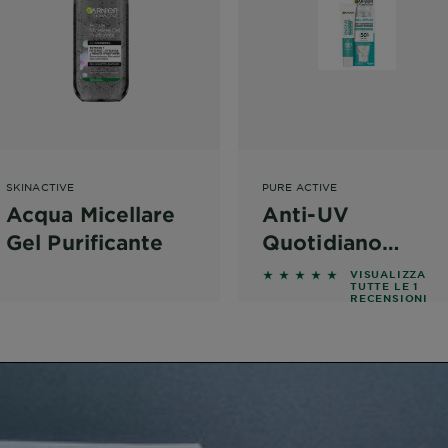
SKINACTIVE
PURE ACTIVE
Acqua Micellare
Anti-UV
Gel Purificante
Quotidiano
Fluido Anti-
ws
5 out of 5 stars based 
VISUALIZZA
TUTTE LE 1
Imperfezioni
RECENSIONI