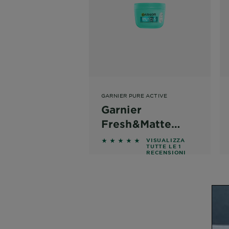
GARNIER PURE ACTIVE
Garnier
Fresh&Matte
Crema Sorbetto
5 out of 5 stars based on revie
VISUALIZZA
TUTTE LE 1
Idratante Anti-
RECENSIONI
imperfezioni