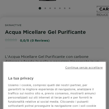
SLIDE 1
SLIDE 2
SLIDE 3
SLIDE 4
SLIDE 5
SLIDE 6
SLIDE 7
SKINACTIVE
Acqua Micellare Gel Purificante
0,0/5 (0 Reviews)
L'Acqua Micellare Gel Purificante con carbone
deterge a fondo la pelle e opacizza l'incarnato in un
solo gesto. Grazie alle proprietà detox del carbone e
Continua senza accettare
dell'acido salicilico riduce i punti neri e le imperfezioni.
MOSTRA DI PIÙ
La tua privacy
ACQUISTA ORA
Usiamo i cookie, compresi quelli dei nostri partner, per
garantirti la migliore esperienza di navigazione, analizzare il
traffico sul nostro sito e, previo consenso, mostrarti annunci
personalizzati sui siti internet di terze parti e per fornirti le
Dove acquistare
funzionalità relative ai social media. Cliccando i pulsanti
sottostanti potrai proseguire la navigazione con i soli cookie