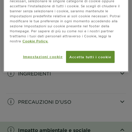
necessari, selezionare le singole categorie di cookie oppure
accettare l’installazione di tutti i cookie. Se scegli di chiudere il
banner senza selezionare i cookie, saranno mantenute le
impostazioni predefinite relative ai soli cookie necessari. Potrai
INFORMAZIONI PRODOTTO
modificare le tue preferenze in ogni momento accedendo alla
sezione Impostazioni sui cookie presente nel footer della
CLOSE SUBPANEL
Homepage. Per sapere di più su come noi e i nostri partner
trattiamo i tuoi dati personali attraverso i Cookie, leggi la
nostra
Cookie Policy.
RISULTATI
Impostazioni cookie
Accetta tutti i cookie
CLOSE SUBPANEL
INGREDIENTI
CLOSE SUBPANEL
PRECAUZIONI D’USO
CLOSE SUBPANEL
Impatto ambientale e sociale