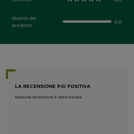
0,0 out of 5 stars
Qualità del
0,0
0,0 out of 5 stars
prodotto
LA RECENSIONE PIÙ POSITIVA
Nessuna recensione è stata trovata