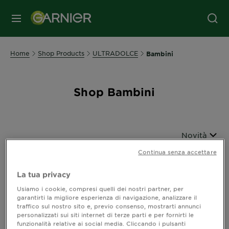
MENU
Home
Shop Products
ULTRADOLCE
Bambini
Shop Bambini
Ordina per
Novità
Filters
Continua senza accettare
CLOSE 
La tua privacy
Mostra (2) risultato / i
Usiamo i cookie, compresi quelli dei nostri partner, per
garantirti la migliore esperienza di navigazione, analizzare il
traffico sul nostro sito e, previo consenso, mostrarti annunci
personalizzati sui siti internet di terze parti e per fornirti le
funzionalità relative ai social media. Cliccando i pulsanti