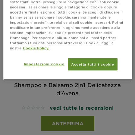
sottostanti potrai proseguire la navigazione con i soli cookie
necessari, selezionare le singole categorie di cookie oppure
accettare l’installazione di tutti i cookie. Se scegli di chiudere il
banner senza selezionare i cookie, saranno mantenute le
impostazioni predefinite relative ai soli cookie necessari. Potrai
modificare le tue preferenze in ogni momento accedendo alla
sezione Impostazioni sui cookie presente nel footer della
Homepage. Per sapere di più su come noi e i nostri partner
trattiamo i tuoi dati personali attraverso i Cookie, leggi la
nostra
Cookie Policy.
Impostazioni cookie
Accetta tutti i cookie
ULTRADOLCE BAMBINI – NOVITA’
Shampoo e Balsamo 2in1 Delicatezza
d’Avena
vedi tutte le recensioni
No reviews
ANTEPRIMA