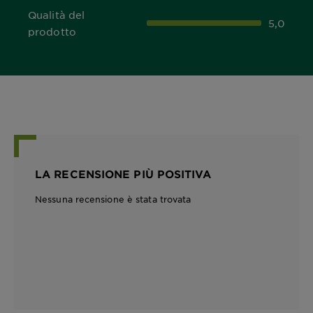
Qualità del
5,0
5,0 out of 5 stars
prodotto
LA RECENSIONE PIÙ POSITIVA
Nessuna recensione è stata trovata