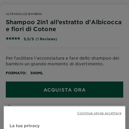
ULTRADOLCE BAMBINI
Shampoo 2in1 all’estratto d'Albicocca
e fiori di Cotone
5,0/5 (1 Reviews)
Per facilitare l'acconciatura e fare dello shampoo dei
bambini un grande momento di divertimento.
FORMATO
300ML
ACQUISTA ORA
Dove acquistare
Continua senza accettare
La tua privacy