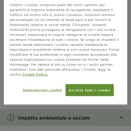
Risultati
Usiamo i cookie, compresi quelli dei nostri partner, per
garantirti la migliore esperienza di navigazione, analizzare il
traffico sul nostro sito e, previo consenso, mostrarti annunci
CLOSE SUBPANEL
personalizzati sui siti internet di terze parti e per fornirti le
funzionalità relative ai social media. Cliccando i pulsanti
sottostanti potrai proseguire la navigazione con i soli cookie
Informazioni prodotto
necessari, selezionare le singole categorie di cookie oppure
accettare l’installazione di tutti i cookie. Se scegli di chiudere il
banner senza selezionare i cookie, saranno mantenute le
CLOSE SUBPANEL
impostazioni predefinite relative ai soli cookie necessari. Potrai
modificare le tue preferenze in ogni momento accedendo alla
sezione Impostazioni sui cookie presente nel footer della
Ingredienti
Homepage. Per sapere di più su come noi e i nostri partner
trattiamo i tuoi dati personali attraverso i Cookie, leggi la
CLOSE SUBPANEL
nostra
Cookie Policy.
PRECAUZIONI D’USO
Impostazioni cookie
Accetta tutti i cookie
CLOSE SUBPANEL
Impatto ambientale e sociale
CLOSE SUBPANEL