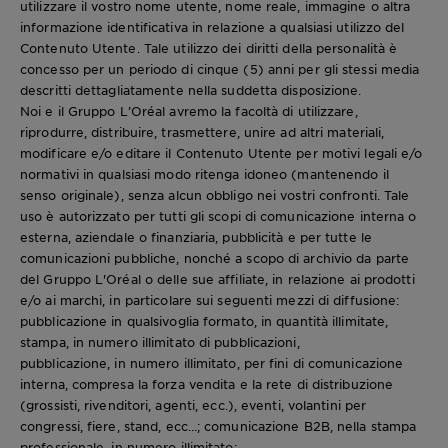
utilizzare il vostro nome utente, nome reale, immagine o altra
informazione identificativa in relazione a qualsiasi utilizzo del
Contenuto Utente. Tale utilizzo dei diritti della personalità è
concesso per un periodo di cinque (5) anni per gli stessi media
descritti dettagliatamente nella suddetta disposizione.
Noi e il Gruppo L’Oréal avremo la facoltà di utilizzare,
riprodurre, distribuire, trasmettere, unire ad altri materiali,
modificare e/o editare il Contenuto Utente per motivi legali e/o
normativi in qualsiasi modo ritenga idoneo (mantenendo il
senso originale), senza alcun obbligo nei vostri confronti. Tale
uso è autorizzato per tutti gli scopi di comunicazione interna o
esterna, aziendale o finanziaria, pubblicità e per tutte le
comunicazioni pubbliche, nonché a scopo di archivio da parte
del Gruppo L'Oréal o delle sue affiliate, in relazione ai prodotti
e/o ai marchi, in particolare sui seguenti mezzi di diffusione:
pubblicazione in qualsivoglia formato, in quantità illimitate,
stampa, in numero illimitato di pubblicazioni,
pubblicazione, in numero illimitato, per fini di comunicazione
interna, compresa la forza vendita e la rete di distribuzione
(grossisti, rivenditori, agenti, ecc.), eventi, volantini per
congressi, fiere, stand, ecc…; comunicazione B2B, nella stampa
professionale, in numero illimitato;