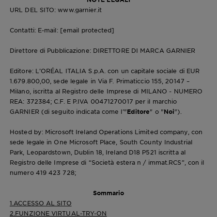
URL DEL SITO: www.garnier.it
Contatti: E-mail:
[email protected]
Direttore di Pubblicazione: DIRETTORE DI MARCA GARNIER
Editore: L’ORÉAL ITALIA S.p.A. con un capitale sociale di EUR
1.679.800,00, sede legale in Via F. Primaticcio 155, 20147 –
Milano, iscritta al Registro delle Imprese di MILANO - NUMERO
REA: 372384; C.F. E P.IVA 00471270017 per il marchio
GARNIER
(di seguito indicata come l’"
Editore
" o "
Noi
").
Hosted by: Microsoft Ireland Operations Limited company, con
sede legale in One Microsoft Place, South County Industrial
Park, Leopardstown, Dublin 18, Ireland D18 P521 iscritta al
Registro delle Imprese di “Società estera n / immat.RCS”, con il
numero 419 423 728;
Sommario
1.ACCESSO AL SITO
2.FUNZIONE VIRTUAL-TRY-ON