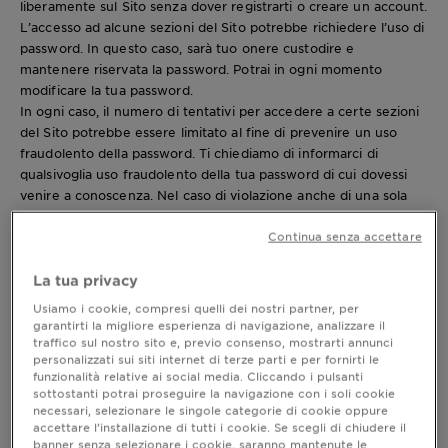
liberamente sul Sito senza dover registrarti o creare un account.
L’accesso ad alcune sezioni del Sito potrebbe richiedere l’uso di
password. In questo caso, sarà tuo onere custodire e
mantenere riservata la password. Potrai in ogni momento
modificare la tua password.
In ogni caso, il numero di tentativi per accedere a certe sezioni
del Sito potrebbe essere limitato al fine di prevenire un uso
fraudolento della password. Ti chiediamo di informarci di
qualsivoglia uso fraudolento della tua password di cui dovessi
venire a conoscenza. Nel caso di violazione anche di una sola
delle regole stabilite nei presenti Termini di Utilizzo, ci
Continua senza accettare
riserviamo il diritto di sospendere il tuo accesso al Sito.
Sarà a tuo carico qualsivoglia costo necessario per accedere e
La tua privacy
utilizzare internet.
Usiamo i cookie, compresi quelli dei nostri partner, per
garantirti la migliore esperienza di navigazione, analizzare il
traffico sul nostro sito e, previo consenso, mostrarti annunci
personalizzati sui siti internet di terze parti e per fornirti le
funzionalità relative ai social media. Cliccando i pulsanti
sottostanti potrai proseguire la navigazione con i soli cookie
2. FUNZIONE VIRTUAL-TRY-ON
necessari, selezionare le singole categorie di cookie oppure
Questo Sito potrebbe fornirti una funzione di prova virtuale per
accettare l’installazione di tutti i cookie. Se scegli di chiudere il
banner senza selezionare i cookie, saranno mantenute le
il make-up o il colore dei capelli. Puoi scegliere il servizio live