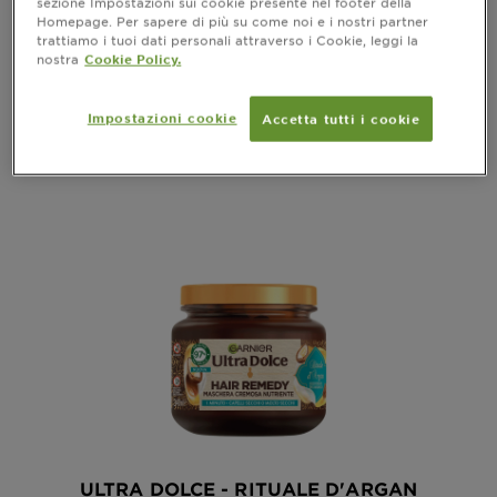
sezione Impostazioni sui cookie presente nel footer della
vedi tutte le recensioni
No reviews
Homepage. Per sapere di più su come noi e i nostri partner
trattiamo i tuoi dati personali attraverso i Cookie, leggi la
nostra
Cookie Policy.
ANTEPRIMA
Impostazioni cookie
Accetta tutti i cookie
ULTRA DOLCE - RITUALE D'ARGAN