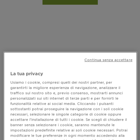
Continua senza accettare
La tua privacy
Usiamo i cookie, compresi quelli dei nostri partner, per
garantirti la migliore esperienza di navigazione, analizzare il
traffico sul nostro sito e, previo consenso, mostrarti annunci
personalizzati sui siti internet di terze parti e per fornirti le
funzionalità relative ai social media. Cliccando i pulsanti
sottostanti potrai proseguire la navigazione con i soli cookie
ULTRADOLCE - TESORI DI MIELE
necessari, selezionare le singole categorie di cookie oppure
accettare l’installazione di tutti i cookie. Se scegli di chiudere il
Hair Remedy Maschera Riparatrice
banner senza selezionare i cookie, saranno mantenute le
Tesori di Miele
impostazioni predefinite relative ai soli cookie necessari. Potrai
modificare le tue preferenze in ogni momento accedendo alla