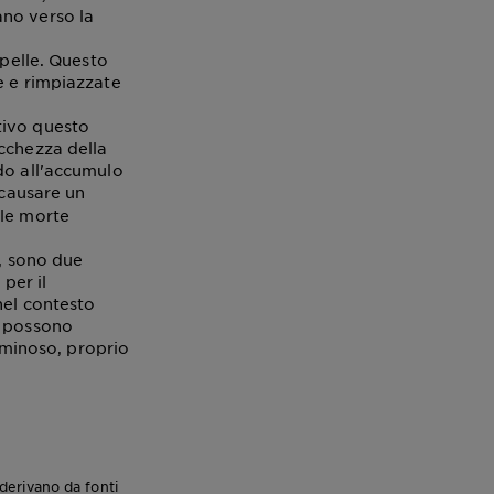
ano verso la
 pelle. Questo
e e rimpiazzate
tivo questo
cchezza della
do all'accumulo
 causare un
ule morte
i, sono due
per il
nel contesto
e possono
luminoso, proprio
e derivano da fonti