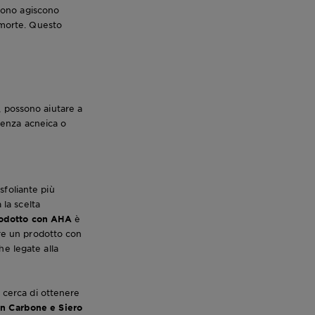
ngono agiscono
e morte. Questo
a, possono aiutare a
ndenza acneica o
esfoliante più
 la scelta
odotto con AHA
è
tre un prodotto con
he legate alla
i cerca di ottenere
 Carbone e Siero