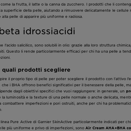
 come la frutta, il latte o la canna da zucchero. I prodotti che li conte
la superficie della pelle, aiutando a rimuovere delicatamente le cellul
alla pelle di apparire più uniforme e radiosa.
eta idrossiacidi
 l'acido salicilico, sono solubili in olio: grazie alla loro struttura chimic
ruiti. Questo li rende particolarmente efficaci per chi ha una pelle a te
zioni.
quali prodotti scegliere
ire il proprio tipo di pelle per poter scegliere il prodotto con l’attivo l’
 che i BHA offrono benefici significativi per il benessere della pelle, ma
ipende dagli obiettivi specifici che vuoi raggiungere: in generale, un
pr
re la luminosità e la texture di una pelle normale o anche delicata, men
 combattere imperfezioni e pori ostruiti, anche per chi ha problematic
o.
 linea Pure Active di Garnier SkinActive particolarmente indicati per ch
elle più uniforme e privo di imperfezioni, sono
Air Cream AHA+BHA con