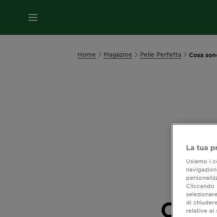
MENU
Home
Magazine
Pelle Perfetta
Cosa son
La tua p
Usiamo i co
navigazione
personalizz
Cliccando i
selezionare
Cosa 
di chiuder
relative a