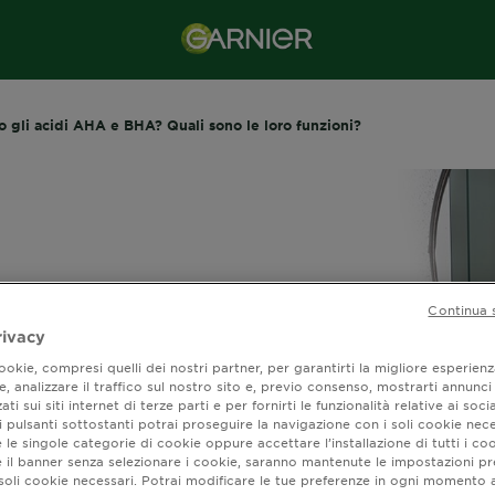
o gli acidi AHA e BHA? Quali sono le loro funzioni?
Continua 
rivacy
okie, compresi quelli dei nostri partner, per garantirti la migliore esperienz
, analizzare il traffico sul nostro sito e, previo consenso, mostrarti annunci
ati sui siti internet di terze parti e per fornirti le funzionalità relative ai soci
 pulsanti sottostanti potrai proseguire la navigazione con i soli cookie nece
 le singole categorie di cookie oppure accettare l’installazione di tutti i coo
sono gli acidi AHA 
e il banner senza selezionare i cookie, saranno mantenute le impostazioni pr
i soli cookie necessari. Potrai modificare le tue preferenze in ogni moment