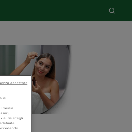
senza accettare
a di
al media.
ssari,
kie. Se scegli
e
edefinite
o accedendo