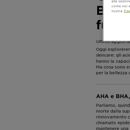
alla sezio
BHA? 
come noi e 
nostra
Coo
funzi
Ultimo aggior
Oggi esplorerem
skincare: gli aci
hanno la capacit
Ma cosa sono es
per la bellezza 
AHA e BHA, 
Parliamo, quind
morte dalla supe
rinnovamento cut
chiamato epider
mantenere una 