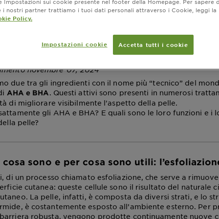
ne Impostazioni sui cookie presente nel footer della Homepage. Per sapere d
Quali sono le loro
i nostri partner trattiamo i tuoi dati personali attraverso i Cookie, leggi la
kie Policy.
oni?
Impostazioni cookie
Accetta tutti i cookie
namento novembre 07, 2024
o due tra gli ingredienti con il nome più “tecnico” del mond
di
. Questi attivi sono presenti in numerosi tratta
AHA e BHA
à di migliorare visibilmente l'aspetto della pelle.
attamente gli AHA e BHA? E quali sono le loro funzioni e i l
della pelle?
cosa sono e per cosa sono utili: l’esfoliazion
i, di un processo chiamato esfoliazione, che serve a rimuover
rficie cutanea: queste cellule sono il risultato del naturale ci
aneo. La pelle, infatti, è composta da diversi strati, e lo st
mide, è costantemente esposto all’ambiente esterno. Per p
barriera robusta, vengono prodotte continuamente nuove ce