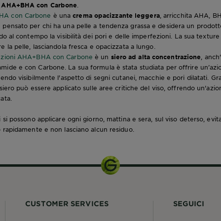
ni AHA+BHA con Carbone
.
HA con Carbone
è una
crema opacizzante leggera
, arricchita AHA, B
 pensato per chi ha una pelle a tendenza grassa e desidera un prodott
do al contempo la visibilità dei pori e delle imperfezioni. La sua textur
 la pelle, lasciandola fresca e opacizzata a lungo.
fezioni AHA+BHA con Carbone
è un
siero ad alta concentrazione
, anch
ide e con Carbone. La sua formula è stata studiata per offrire un’azio
endo visibilmente l'aspetto di segni cutanei, macchie e pori dilatati. Gra
siero può essere applicato sulle aree critiche del viso, offrendo un'azio
ata.
 si possono applicare ogni giorno, mattina e sera, sul viso deterso, evi
o rapidamente e non lasciano alcun residuo.
CUSTOMER SERVICES
SEGUICI