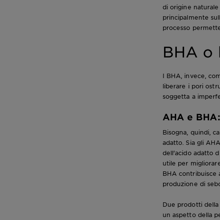
di origine naturale
principalmente sul
processo permette 
BHA o b
I BHA, invece, come
liberare i pori ost
soggetta a imperfe
AHA e BHA: 
Bisogna, quindi, cap
adatto. Sia gli AHA
dell'acido adatto d
utile per migliora
BHA contribuisce a
produzione di seb
Due prodotti della
un aspetto della p