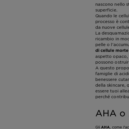
nascono nello s
superficie.
Quando le cellul
processo è cont
da nuove cellul
La desquamazion
ricambio in mod
pelle o l'accum
di cellule morte
aspetto opaco, 
possono ostruire
A questo proposi
famiglie di acid
benessere cutan
della skincare,
essere tuoi alle
perché contribui
AHA o A
Gli
AHA
, come l'ac