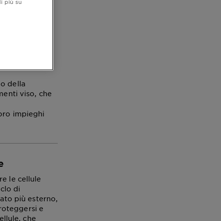
i più su
o della
menti viso, che
oro impieghi
e
e le cellule
clo di
rato più esterno,
roteggersi e
llule, che