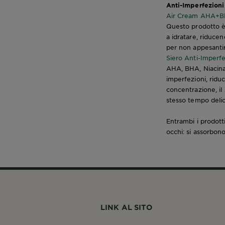
Anti-Imperfezio
Air Cream AHA+B
Questo prodotto è
a idratare, riducen
per non appesantire
Siero Anti-Imper
AHA, BHA, Niacinam
imperfezioni, riduc
concentrazione, il 
stesso tempo delic
Entrambi i prodotti
occhi: si assorbon
LINK AL SITO