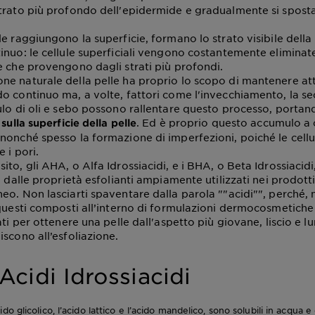
trato più profondo dell'epidermide e gradualmente si spost
e raggiungono la superficie, formano lo strato visibile della
inuo: le cellule superficiali vengono costantemente eliminat
e che provengono dagli strati più profondi.
e naturale della pelle ha proprio lo scopo di mantenere at
o continuo ma, a volte, fattori come l'invecchiamento, la se
ulo di oli e sebo possono rallentare questo processo, portan
. Ed è proprio questo accumulo a
 sulla superficie della pelle
nonché spesso la formazione di imperfezioni, poiché le cell
 i pori.
to, gli AHA, o Alfa Idrossiacidi, e i BHA, o Beta Idrossiacid
i dalle proprietà esfolianti ampiamente utilizzati nei prodotti 
eo. Non lasciarti spaventare dalla parola ""acidi"", perché, 
 questi composti all’interno di formulazioni dermocosmetich
ati per ottenere una pelle dall'aspetto più giovane, liscio e 
scono all’esfoliazione.
cidi Idrossiacidi
ido glicolico, l’acido lattico e l’acido mandelico, sono solubili in acqua 