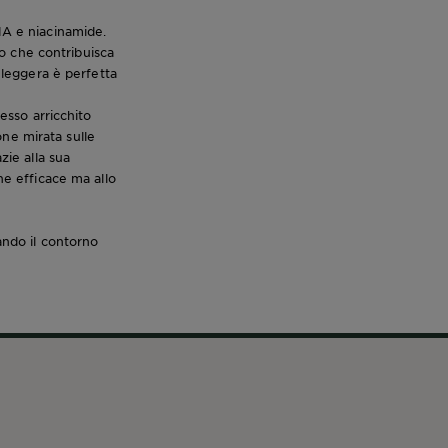
HA e niacinamide.
o che contribuisca
e leggera è perfetta
'esso arricchito
ne mirata sulle
zie alla sua
ne efficace ma allo
tando il contorno