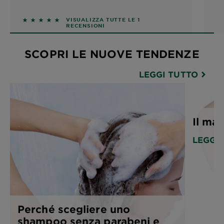
5 out of 5 stars based on reviews
VISUALIZZA TUTTE LE 1
RECENSIONI
SCOPRI LE NUOVE TENDENZE
LEGGI TUTTO
Il man
LEGGI
Perché scegliere uno
shampoo senza parabeni e