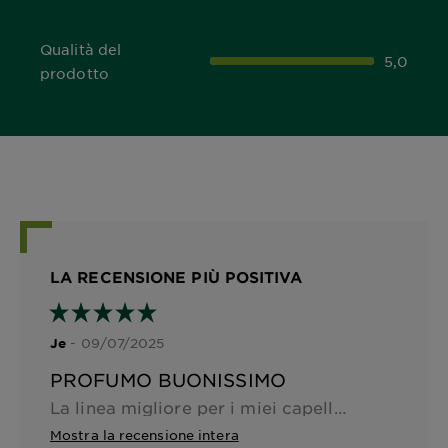
Qualità del
5,0
5,0 out of 5 stars
prodotto
LA RECENSIONE PIÙ POSITIVA
- 09/07/2025
Je
PROFUMO BUONISSIMO
La linea migliore per i miei capelli ricci e crespi ! E il profumo è pazzesco ma non si trova più nei supermercati!!! Rimettetelo in commercio per favore !
Mostra la recensione intera