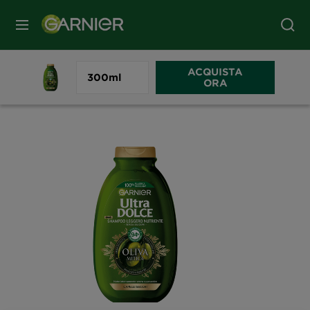
MENU
ACQUISTA
Home
Ultra Dolce
Oliva Mitica
Shampoo Nutriente
300ml
ORA