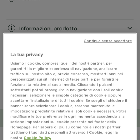
CLOSE SUBPANEL
Informazioni prodotto
Continua senza accettare
CLOSE SUBPANEL
La tua privacy
Ingredienti
Usiamo i cookie, compresi quelli dei nostri partner, per
garantirti la migliore esperienza di navigazione, analizzare il
CLOSE SUBPANEL
traffico sul nostro sito e, previo consenso, mostrarti annunci
personalizzati sui siti internet di terze parti e per fornirti le
funzionalità relative ai social media. Cliccando i pulsanti
PRECAUZIONI D’USO
sottostanti potrai proseguire la navigazione con i soli cookie
necessari, selezionare le singole categorie di cookie oppure
accettare l’installazione di tutti i cookie. Se scegli di chiudere il
CLOSE SUBPANEL
banner senza selezionare i cookie, saranno mantenute le
impostazioni predefinite relative ai soli cookie necessari. Potrai
modificare le tue preferenze in ogni momento accedendo alla
Impatto ambientale e sociale
sezione Impostazioni sui cookie presente nel footer della
Homepage. Per sapere di più su come noi e i nostri partner
CLOSE SUBPANEL
trattiamo i tuoi dati personali attraverso i Cookie, leggi la
nostra
Cookie Policy.