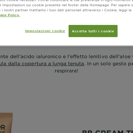
ne Impostazioni sui cookie presente nel footer della Homepage. Per sapere d
i nostri partner trattiamo i tuoi dati personali attraverso i Cookie, leggi la
kie Policy.
Impostazioni cookie
Accetta tutti i cookie
PRI LA NUOVA BB CREAM TUTTO-I
nte dell'acido ialuronico e l'effetto lenitivo dell'aloe
ula dalla copertura a lunga tenuta
. In un solo gesto pe
respirare!
BB CREAM TU