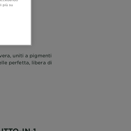
i più su
N-1!
 vera, uniti a pigmenti
lle perfetta, libera di
TTO-IN-1