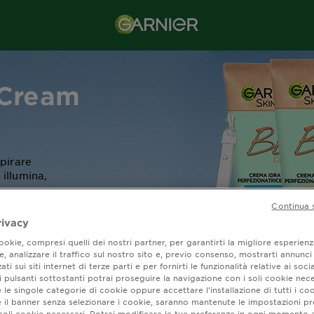
 Cream
spirare
 illumina,
Continua 
rivacy
AMAZON
okie, compresi quelli dei nostri partner, per garantirti la migliore esperienz
, analizzare il traffico sul nostro sito e, previo consenso, mostrarti annunci
ati sui siti internet di terze parti e per fornirti le funzionalità relative ai soci
 pulsanti sottostanti potrai proseguire la navigazione con i soli cookie nece
 le singole categorie di cookie oppure accettare l’installazione di tutti i coo
e il banner senza selezionare i cookie, saranno mantenute le impostazioni pr
i soli cookie necessari. Potrai modificare le tue preferenze in ogni moment