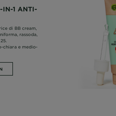
IN-1 ANTI-
rice di BB cream,
 uniforma, rassoda,
 25.
io-chiara e medio-
N