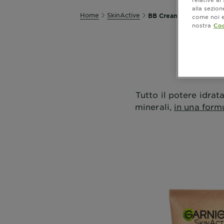
alla sezio
Home
SkinActive
BB Cream
come noi e 
nostra
Coo
SCO
Tutto il potere idrata
minerali,
in una form