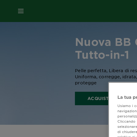
MENU
Nuova BB
Tutto-in-1
Pelle perfetta, Libera di re
Uniforma, corregge, idrata,
protegge
La tua p
ACQUISTA ORA SU 
Usiamo i co
navigazione
personalizz
Cliccando i
selezionare
di chiuder
relative a