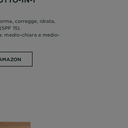
forma, corregge, idrata,
(SPF 15).
tà: medio-chiara e medio-
 AMAZON