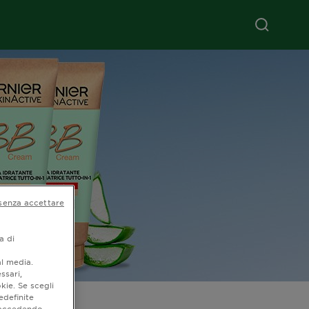
senza accettare
a di
al media.
ssari,
kie. Se scegli
edefinite
o accedendo