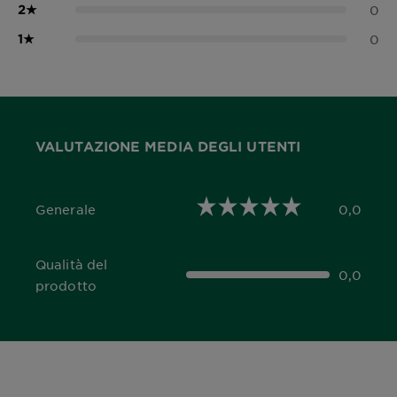
2
★
0
1
★
0
VALUTAZIONE MEDIA DEGLI UTENTI
Generale
0,0
0,0 out of 5 stars
Qualità del
0,0
0,0 out of 5 stars
prodotto