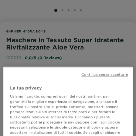
SLIDE 1
SLIDE 2
SLIDE 3
SLIDE 4
SLIDE 5
GARNIER HYDRA BOMB
Maschera In Tessuto Super Idratante
Rivitalizzante Aloe Vera
0,0/5 (0 Reviews)
Continua senza accettare
Scopri la nuova maschera Garnier Skin Active Hydra
Bomb con Acido Ialuronico e Aloe Vera. Formula
La tua privacy
super idratante e rivitalizzante, per tutti i tipi di pelle
anche sensibili
Usiamo i cookie, compresi quelli dei nostri partner, per
MOSTRA DI PIÙ
garantirti la migliore esperienza di navigazione, analizzare il
traffico sul nostro sito e, previo consenso, mostrarti annunci
personalizzati sui siti internet di terze parti e per fornirti le
ACQUISTA ORA
funzionalità relative ai social media. Cliccando i pulsanti
sottostanti potrai proseguire la navigazione con i soli cookie
necessari, selezionare le singole categorie di cookie oppure
Dove acquistare
accettare l’installazione di tutti i cookie. Se scegli di chiudere il