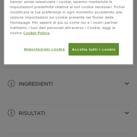
banner senza selezionare i cookie, saranno mantenute le
impostazioni predefinite relative ai soli cookie necessari. Potrai
modificare le tue preferenze in ogni momento accedendo alla
sezione Impostazioni sui cookie presente nel footer della
Homepage. Per sapere di più su come noi e i nostri partner
INFORMAZIONI PRODOTTO
trattiamo i tuoi dati personali attraverso i Cookie, leggi la
nostra
Cookie Policy.
CLOSE SUBPANEL
Impostazioni cookie
Accetta tutti i cookie
COME SI USA
CLOSE SUBPANEL
INGREDIENTI
CLOSE SUBPANEL
RISULTATI
CLOSE SUBPANEL