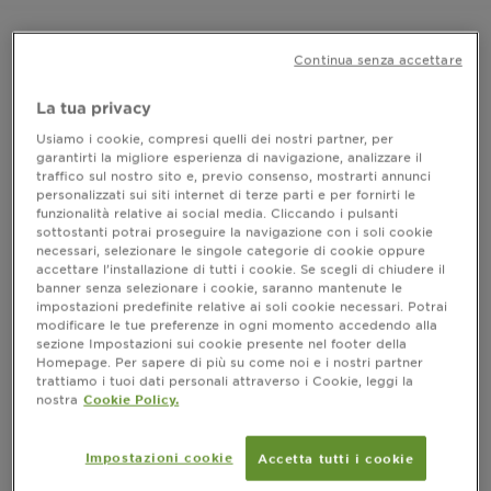
donne e 33 uomini dopo 1 applicazione più 3
applicazioni durante una settimana.
Continua senza accettare
INFORMAZIONI PRODOTTO
La tua privacy
CLOSE SUBPANEL
Usiamo i cookie, compresi quelli dei nostri partner, per
garantirti la migliore esperienza di navigazione, analizzare il
traffico sul nostro sito e, previo consenso, mostrarti annunci
COME SI USA
personalizzati sui siti internet di terze parti e per fornirti le
funzionalità relative ai social media. Cliccando i pulsanti
sottostanti potrai proseguire la navigazione con i soli cookie
CLOSE SUBPANEL
necessari, selezionare le singole categorie di cookie oppure
accettare l’installazione di tutti i cookie. Se scegli di chiudere il
banner senza selezionare i cookie, saranno mantenute le
INGREDIENTI
impostazioni predefinite relative ai soli cookie necessari. Potrai
modificare le tue preferenze in ogni momento accedendo alla
sezione Impostazioni sui cookie presente nel footer della
CLOSE SUBPANEL
Homepage. Per sapere di più su come noi e i nostri partner
trattiamo i tuoi dati personali attraverso i Cookie, leggi la
nostra
Cookie Policy.
RISULTATI
CLOSE SUBPANEL
Impostazioni cookie
Accetta tutti i cookie