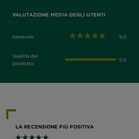
VALUTAZIONE MEDIA DEGLI UTENTI
Generale
5,0
5,0 out of 5 stars
Qualità del
5,0
5,0 out of 5 stars
prodotto
LA RECENSIONE PIÙ POSITIVA