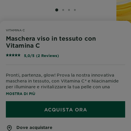
SLIDE 1
SLIDE 2
SLIDE 3
SLIDE 4
VITAMINA C
Maschera viso in tessuto con
Vitamina C
5,0/5 (2 Reviews)
Pronti, partenza, glow! Prova la nostra innovativa
maschera in tessuto, con Vitamina C* e Niacinamide
per illuminare e rivitalizzare la tua pelle con una
bomba di idratazione in soli 15 minuti! Adatta anche
MOSTRA DI PIÙ
alle pelli sensibili. EFFICACIA PROVATA1: In soli 15
minuti: la pelle e intensamente idratata, appare più
ACQUISTA ORA
luminosa e liscia. In una settimana: L'incarnato risulta
più uniforme, i segni della stanchezza appaiano ridotti
e la pelle appare rivitalizzata.
*Derivato di Vitamina C. 1Test di autovalutazione - 116
Dove acquistare