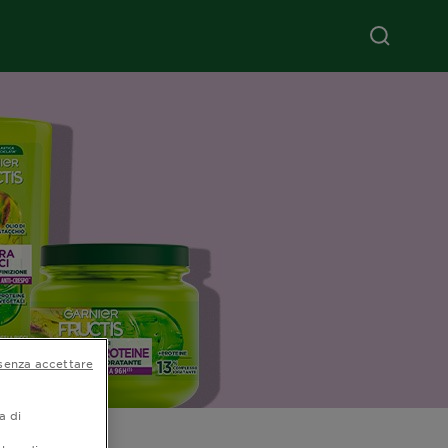
senza accettare
a di