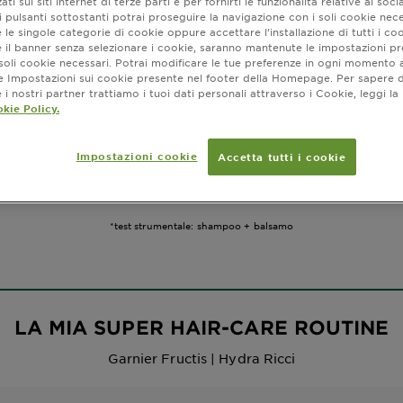
ati sui siti internet di terze parti e per fornirti le funzionalità relative ai soci
 pulsanti sottostanti potrai proseguire la navigazione con i soli cookie nece
 le singole categorie di cookie oppure accettare l’installazione di tutti i coo
e il banner senza selezionare i cookie, saranno mantenute le impostazioni pr
i soli cookie necessari. Potrai modificare le tue preferenze in ogni moment
ne Impostazioni sui cookie presente nel footer della Homepage. Per sapere d
i nostri partner trattiamo i tuoi dati personali attraverso i Cookie, leggi la
kie Policy.
Fructis Hydra Ricci Contouring
Impostazioni cookie
Accetta tutti i cookie
contouring, Fructis combina l’olio di pistacchio con la pectina della frut
e definire perfettamente i tuoi ricci. 96h di effetto anti-crespo anche
*test strumentale: shampoo + balsamo
LA MIA SUPER HAIR-CARE ROUTINE
Garnier Fructis | Hydra Ricci