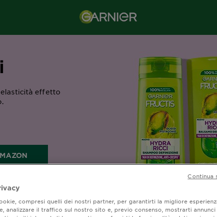
i
elasticità effetto
o.
AMAZON
Continua 
rivacy
okie, compresi quelli dei nostri partner, per garantirti la migliore esperienz
, analizzare il traffico sul nostro sito e, previo consenso, mostrarti annunci