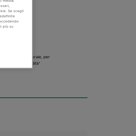
al media.
ssari,
kie. Se scegli
edefinite
o accedendo
i più su
ta di origine naturale, per
 con l’80% di umidità*