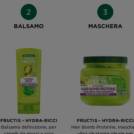
BALSAMO
MASCHERA
FRUCTIS – HYDRA-RICCI
FRUCTIS – HYDRA-RICCI
Balsamo definizione, per
Hair Bomb Proteine, masch
capelli da mossi a ricci
ultra idratante ideale per