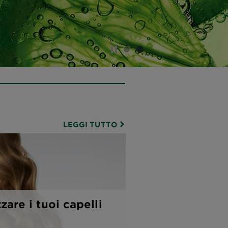
SLIDE 1
SLIDE PAUSE
SLIDE 2
LEGGI TUTTO
are i tuoi capelli