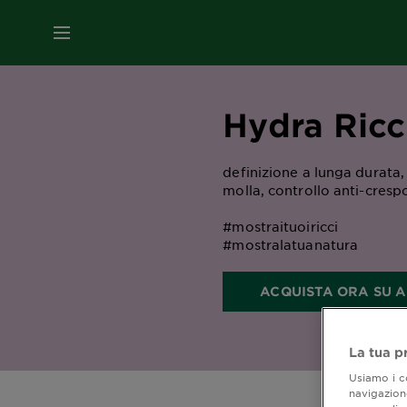
MENU
Hydra Ricc
definizione a lunga durata, 
molla, controllo anti-cresp
#mostraituoiricci
#mostralatuanatura
ACQUISTA ORA SU 
La tua p
Usiamo i co
navigazione