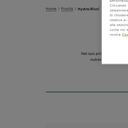
personalizz
Cliccando i
Home
Fructis
Hydra-Ricci
selezionare
di chiuder
relative a
alla sezio
come noi e 
nostra
Coo
Nel suo primo trattamento 
nutrire intensamente 