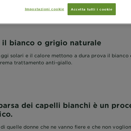
lluminare il bianco o il grigio naturale
Impostazioni cookie
Accetta tutti i cookie
 il bianco o grigio naturale
ggi solari e il calore mettono a dura prova il bianco e
 crema trattamento anti-giallo.
arsa dei capelli bianchi è un proc
ico.
 di quelle donne che ne vanno fiere e che non voglion