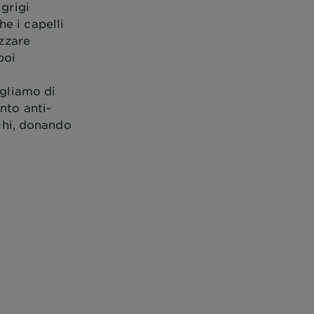
 grigi
e i capelli
izzare
poi
igliamo di
nto anti-
nchi, donando