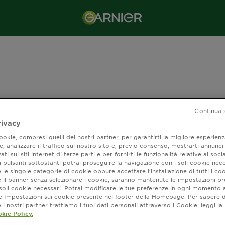
Continua 
rivacy
okie, compresi quelli dei nostri partner, per garantirti la migliore esperienz
, analizzare il traffico sul nostro sito e, previo consenso, mostrarti annunci
ati sui siti internet di terze parti e per fornirti le funzionalità relative ai soci
 pulsanti sottostanti potrai proseguire la navigazione con i soli cookie nece
 le singole categorie di cookie oppure accettare l’installazione di tutti i coo
e il banner senza selezionare i cookie, saranno mantenute le impostazioni pr
i soli cookie necessari. Potrai modificare le tue preferenze in ogni moment
ne Impostazioni sui cookie presente nel footer della Homepage. Per sapere d
i nostri partner trattiamo i tuoi dati personali attraverso i Cookie, leggi la
kie Policy.