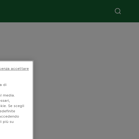
senza accettare
a di
al media.
ssari,
kie. Se scegli
edefinite
o accedendo
i più su