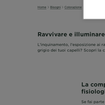
Home
Bisogni
Colorazione
Ravvivare e i
Ravvivare e illuminare
L'inquinamento, l'esposizione ai ra
grigio dei tuoi capelli? Scopri la
La comp
fisiolog
Se fai parte