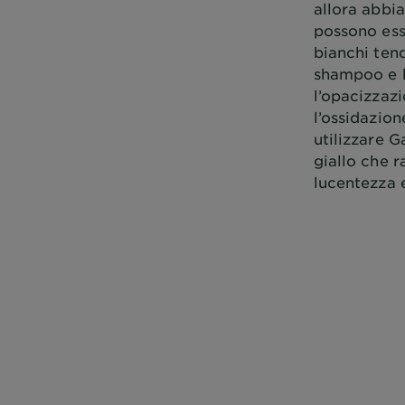
allora abbia
possono ess
bianchi tend
shampoo e b
l’opacizzazi
l’ossidazion
utilizzare G
giallo che r
lucentezza e