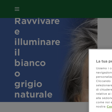
MENU
Ravvivare
e
illuminare
il
bianco
La tua p
Usiamo i co
o
navigazione
personalizz
grigio
Cliccando i
selezionare
di chiuder
naturale
relative a
alla sezio
come noi e 
nostra
Coo