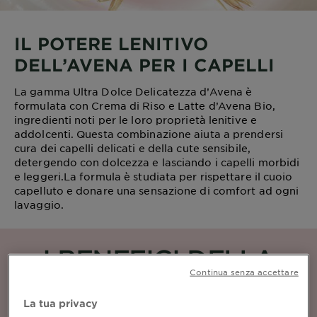
IL POTERE LENITIVO
DELL’AVENA PER I CAPELLI
La gamma Ultra Dolce Delicatezza d’Avena è
formulata con Crema di Riso e Latte d’Avena Bio,
ingredienti noti per le loro proprietà lenitive e
addolcenti. Questa combinazione aiuta a prendersi
cura dei capelli delicati e della cute sensibile,
detergendo con dolcezza e lasciando i capelli morbidi
e leggeri.La formula è studiata per rispettare il cuoio
capelluto e donare una sensazione di comfort ad ogni
lavaggio.
I BENEFICI DELLA
Continua senza accettare
GAMMA
La tua privacy