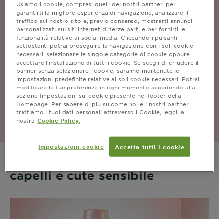
Idratazione & Morbidezza
Usiamo i cookie, compresi quelli dei nostri partner, per
garantirti la migliore esperienza di navigazione, analizzare il
traffico sul nostro sito e, previo consenso, mostrarti annunci
personalizzati sui siti internet di terze parti e per fornirti le
funzionalità relative ai social media. Cliccando i pulsanti
sottostanti potrai proseguire la navigazione con i soli cookie
Protezione cute&capelli
necessari, selezionare le singole categorie di cookie oppure
accettare l’installazione di tutti i cookie. Se scegli di chiudere il
banner senza selezionare i cookie, saranno mantenute le
impostazioni predefinite relative ai soli cookie necessari. Potrai
modificare le tue preferenze in ogni momento accedendo alla
Formula Ipoallergenica
sezione Impostazioni sui cookie presente nel footer della
Homepage. Per sapere di più su come noi e i nostri partner
trattiamo i tuoi dati personali attraverso i Cookie, leggi la
nostra
Cookie Policy.
Impostazioni cookie
Accetta tutti i cookie
La carezza quotidiana per
capelli e cute sensibile