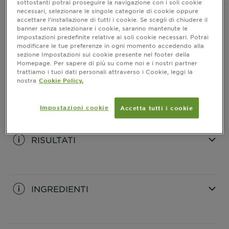
sottostanti potrai proseguire la navigazione con i soli cookie
necessari, selezionare le singole categorie di cookie oppure
accettare l’installazione di tutti i cookie. Se scegli di chiudere il
banner senza selezionare i cookie, saranno mantenute le
impostazioni predefinite relative ai soli cookie necessari. Potrai
INFORMAZIONI PRODOTTO
modificare le tue preferenze in ogni momento accedendo alla
sezione Impostazioni sui cookie presente nel footer della
Homepage. Per sapere di più su come noi e i nostri partner
CLOSE SUBPANEL
trattiamo i tuoi dati personali attraverso i Cookie, leggi la
nostra
Cookie Policy.
COME SI USA?
Impostazioni cookie
Accetta tutti i cookie
CLOSE SUBPANEL
RISULTATI
CLOSE SUBPANEL
INGREDIENTI
CLOSE SUBPANEL