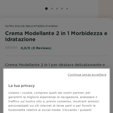
SLIDE 1
SLIDE 2
SLIDE 3
SLIDE 4
SLIDE 5
ULTRA DOLCE DELICATEZZA D'AVENA
Crema Modellante 2 in 1 Morbidezza e
Idratazione
0,0/5 (0 Reviews)
Crema Modellante 2 in 1 per idratare delicatamente e
lenire i capelli delicati e la cute sensibile.
Termoprotettore fino a 230°*
Continua senza accettare
*Test strumentali
MOSTRA DI PIÙ
La tua privacy
Usiamo i cookie, compresi quelli dei nostri partner, per
ACQUISTA ORA
garantirti la migliore esperienza di navigazione, analizzare il
traffico sul nostro sito e, previo consenso, mostrarti annunci
personalizzati sui siti internet di terze parti e per fornirti le
funzionalità relative ai social media. Cliccando i pulsanti
Dove acquistare