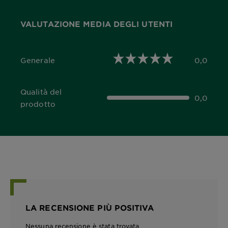
VALUTAZIONE MEDIA DEGLI UTENTI
Generale
0,0
0,0 out of 5 stars
Qualità del
0,0
0,0 out of 5 stars
prodotto
LA RECENSIONE PIÙ POSITIVA
Nessuna recensione è stata trovata