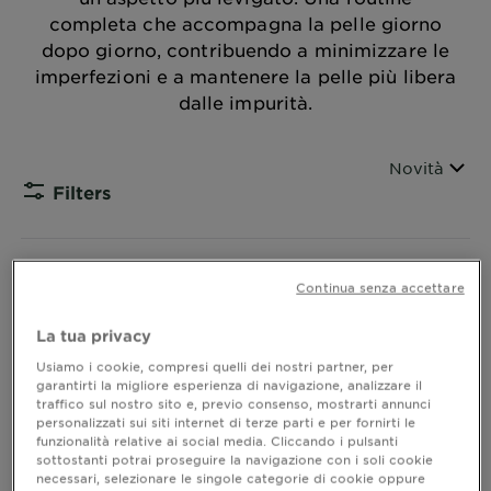
completa che accompagna la pelle giorno
dopo giorno, contribuendo a minimizzare le
imperfezioni e a mantenere la pelle più libera
dalle impurità.
Ordina per
Novità
Filters
CLOSE 
Mostra (7) risultato / i
Continua senza accettare
La tua privacy
Usiamo i cookie, compresi quelli dei nostri partner, per
garantirti la migliore esperienza di navigazione, analizzare il
traffico sul nostro sito e, previo consenso, mostrarti annunci
personalizzati sui siti internet di terze parti e per fornirti le
funzionalità relative ai social media. Cliccando i pulsanti
sottostanti potrai proseguire la navigazione con i soli cookie
necessari, selezionare le singole categorie di cookie oppure