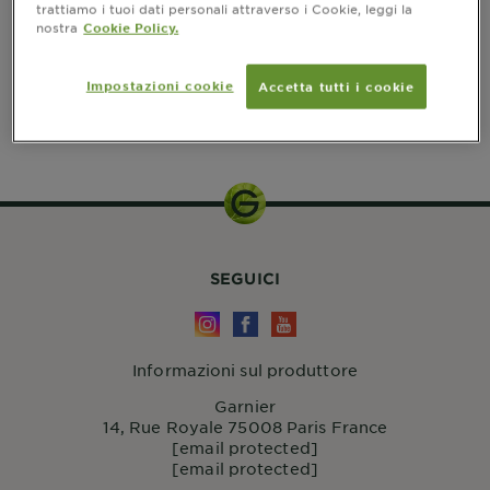
Filters
trattiamo i tuoi dati personali attraverso i Cookie, leggi la
nostra
Cookie Policy.
CLOSE 
Impostazioni cookie
Accetta tutti i cookie
Mostra (0) risultato / i
SEGUICI
Informazioni sul produttore
Garnier
14, Rue Royale 75008 Paris France
[email protected]
[email protected]