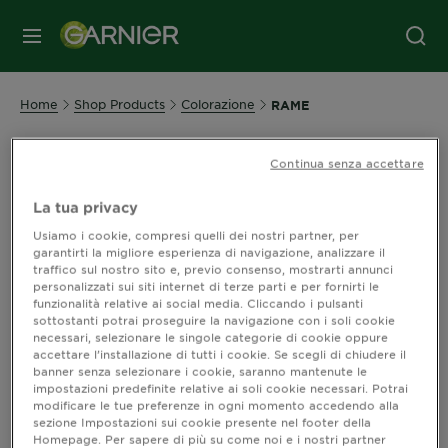
MENU
Home
Shop Products
Colorazione
RAME
Continua senza accettare
Garnier per Colore Rame
Scopri tutte le colorazioni per ramati glamour.
La tua privacy
Usiamo i cookie, compresi quelli dei nostri partner, per
Per fare la prova virtuale del colore con
Color Match
e
garantirti la migliore esperienza di navigazione, analizzare il
trovare quello perfetto per te, clicca sul prodotto e poi
traffico sul nostro sito e, previo consenso, mostrarti annunci
sull’icona
personalizzati sui siti internet di terze parti e per fornirti le
funzionalità relative ai social media. Cliccando i pulsanti
sottostanti potrai proseguire la navigazione con i soli cookie
necessari, selezionare le singole categorie di cookie oppure
accettare l’installazione di tutti i cookie. Se scegli di chiudere il
banner senza selezionare i cookie, saranno mantenute le
impostazioni predefinite relative ai soli cookie necessari. Potrai
modificare le tue preferenze in ogni momento accedendo alla
sezione Impostazioni sui cookie presente nel footer della
Ordina per
Novità
Homepage. Per sapere di più su come noi e i nostri partner