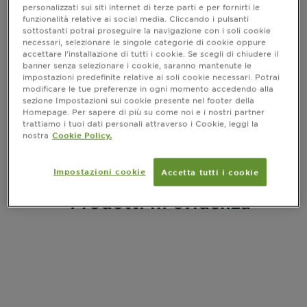
Nutrisse
personalizzati sui siti internet di terze parti e per fornirti le
funzionalità relative ai social media. Cliccando i pulsanti
sottostanti potrai proseguire la navigazione con i soli cookie
Capelli nutriti, colore più bello
necessari, selezionare le singole categorie di cookie oppure
accettare l’installazione di tutti i cookie. Se scegli di chiudere il
banner senza selezionare i cookie, saranno mantenute le
ACQUISTA ORA SU AMAZON
impostazioni predefinite relative ai soli cookie necessari. Potrai
modificare le tue preferenze in ogni momento accedendo alla
sezione Impostazioni sui cookie presente nel footer della
Homepage. Per sapere di più su come noi e i nostri partner
trattiamo i tuoi dati personali attraverso i Cookie, leggi la
nostra
Cookie Policy.
Home
Nutrisse
Impostazioni cookie
Accetta tutti i cookie
Prodotti in evidenza