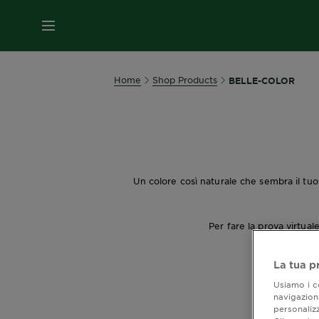
MENU
Home
Shop Products
BELLE-COLOR
Un colore così naturale che sembra il tuo.
Per fare la prova virtua
La tua p
Usiamo i co
navigazione
personalizz