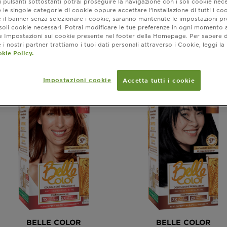
 pulsanti sottostanti potrai proseguire la navigazione con i soli cookie nece
 le singole categorie di cookie oppure accettare l’installazione di tutti i coo
e il banner senza selezionare i cookie, saranno mantenute le impostazioni pr
ra (12) risultato / i
i soli cookie necessari. Potrai modificare le tue preferenze in ogni moment
ne Impostazioni sui cookie presente nel footer della Homepage. Per sapere d
i nostri partner trattiamo i tuoi dati personali attraverso i Cookie, leggi la
kie Policy.
PROVA VIRTUALE
PROVA VIRTUALE
Impostazioni cookie
Accetta tutti i cookie
BELLE COLOR
BELLE COLOR