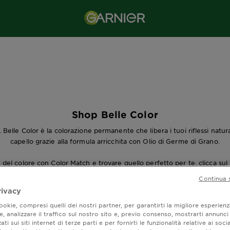
Shop Belle Color
 Belle Color è la colorazione permanente che libera i tuoi riflessi natu
capello grazie alla formula arricchita con Olio di Germe di Grano.
le del colore con
Color Match
e trovare quello perfetto per te, clicca sul 
Continua 
rivacy
okie, compresi quelli dei nostri partner, per garantirti la migliore esperienz
, analizzare il traffico sul nostro sito e, previo consenso, mostrarti annunci
Tinte Capelli Belle Color
ati sui siti internet di terze parti e per fornirti le funzionalità relative ai soci