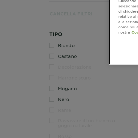
Cliccando i
selezionare
di chiuder
Most
CANCELLA FILTRI
relative a
alla sezio
come noi e 
nostra
Coo
TIPO
Biondo
Castano
Decolorazione
Marrone scuro
Mogano
Nero
Rame
Ravvivare il tuo bianco o
grigio naturale
Rosso