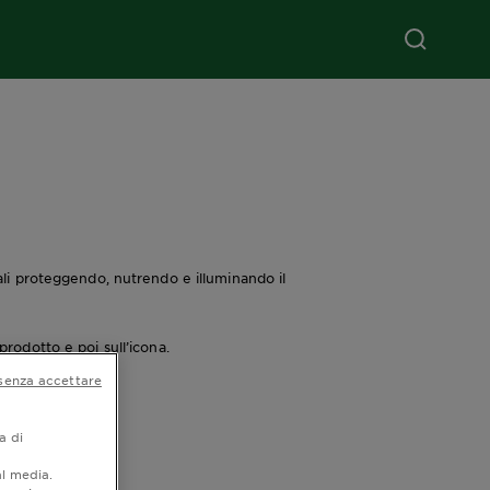
rali proteggendo, nutrendo e illuminando il
prodotto e poi sull’icona.
senza accettare
a di
al media.