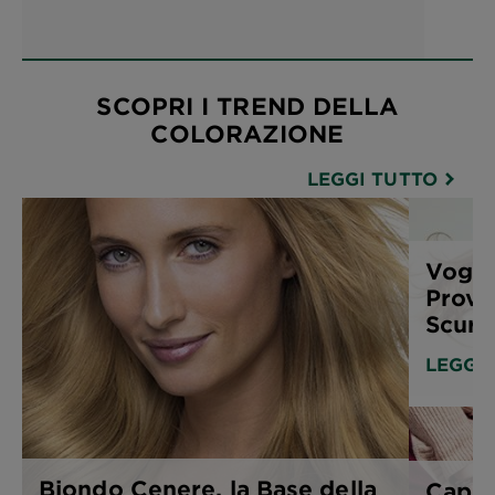
SCOPRI I TREND DELLA
COLORAZIONE
LEGGI TUTTO
Vogli
Prova
Scuro
LEGGI
Biondo Cenere, la Base della
Capel