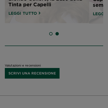
Tinta per Capelli
sempl
LEGGI TUTTO
LEGGI
SLIDE 1
SLIDE 2
Valutazioni e recensioni
SCRIVI UNA RECENSIONE