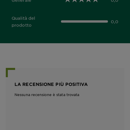
0,0 out of 5 stars
Qualità del
0,0
0,0 out of 5 stars
prodotto
LA RECENSIONE PIÙ POSITIVA
Nessuna recensione è stata trovata