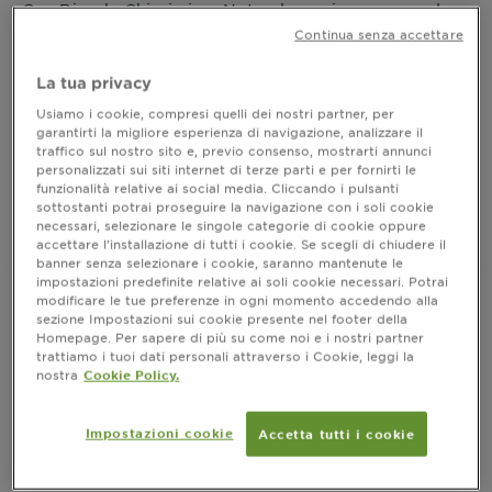
Con Biondo Chiarissimo Naturale puoi avere un colore
così naturale da sembrare il tuo. Grazie alla sua
Continua senza accettare
formula con olio di germe di grano e olio di Argan,
Belle Color Biondo Chiarissimo Naturale nutre e
MOSTRA DI PIÙ
La tua privacy
illumina i tuoi capelli con un solo gesto.
FORMATO
1 KIT
Usiamo i cookie, compresi quelli dei nostri partner, per
garantirti la migliore esperienza di navigazione, analizzare il
traffico sul nostro sito e, previo consenso, mostrarti annunci
personalizzati sui siti internet di terze parti e per fornirti le
ACQUISTA ORA
funzionalità relative ai social media. Cliccando i pulsanti
sottostanti potrai proseguire la navigazione con i soli cookie
necessari, selezionare le singole categorie di cookie oppure
accettare l’installazione di tutti i cookie. Se scegli di chiudere il
Dove acquistare
banner senza selezionare i cookie, saranno mantenute le
impostazioni predefinite relative ai soli cookie necessari. Potrai
modificare le tue preferenze in ogni momento accedendo alla
sezione Impostazioni sui cookie presente nel footer della
Homepage. Per sapere di più su come noi e i nostri partner
Risultati
trattiamo i tuoi dati personali attraverso i Cookie, leggi la
nostra
Cookie Policy.
CLOSE SUBPANEL
Impostazioni cookie
Accetta tutti i cookie
Informazioni prodotto