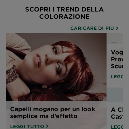
SCOPRI I TREND DELLA
COLORAZIONE
CARICARE DI PIÙ
Vogli
Prova
Scuro
LEGGI
Capelli mogano per un look
A Chi
semplice ma d’effetto
Casta
LEGGI TUTTO
LEGGI