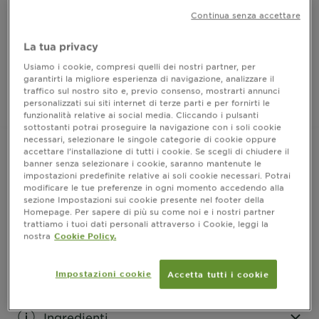
Un colore così naturale che sembra il tuo!
Continua senza accettare
FORMATO
1 KIT
La tua privacy
Usiamo i cookie, compresi quelli dei nostri partner, per
ACQUISTA ORA
garantirti la migliore esperienza di navigazione, analizzare il
traffico sul nostro sito e, previo consenso, mostrarti annunci
personalizzati sui siti internet di terze parti e per fornirti le
Dove acquistare
funzionalità relative ai social media. Cliccando i pulsanti
sottostanti potrai proseguire la navigazione con i soli cookie
necessari, selezionare le singole categorie di cookie oppure
accettare l’installazione di tutti i cookie. Se scegli di chiudere il
banner senza selezionare i cookie, saranno mantenute le
impostazioni predefinite relative ai soli cookie necessari. Potrai
Risultati
modificare le tue preferenze in ogni momento accedendo alla
sezione Impostazioni sui cookie presente nel footer della
CLOSE SUBPANEL
Homepage. Per sapere di più su come noi e i nostri partner
trattiamo i tuoi dati personali attraverso i Cookie, leggi la
nostra
Cookie Policy.
Informazioni prodotto
Impostazioni cookie
Accetta tutti i cookie
CLOSE SUBPANEL
Ingredienti