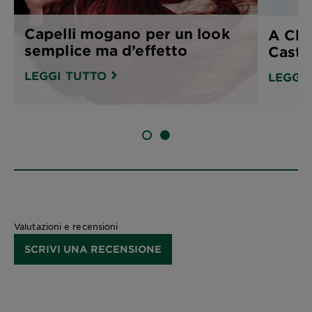
Capelli mogano per un look
A Chi
semplice ma d’effetto
Casta
LEGGI TUTTO
LEGGI
SLIDE 1
SLIDE 2
Valutazioni e recensioni
SCRIVI UNA RECENSIONE