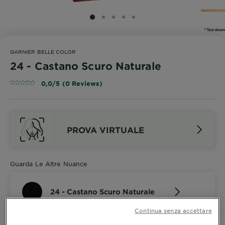
SLIDE 1
SLIDE 2
SLIDE 3
SLIDE 4
SLIDE 5
GARNIER BELLE COLOR
24 - Castano Scuro Naturale
0,0/5 (0 Reviews)
PROVA VIRTUALE
Guarda Le Altre Nuance
24 - Castano Scuro Naturale
Continua senza accettare