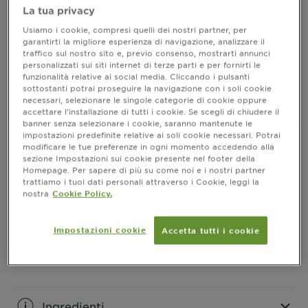
Un colore così naturale che sembra il tuo!
La tua privacy
FORMATO
1 KIT
Usiamo i cookie, compresi quelli dei nostri partner, per
garantirti la migliore esperienza di navigazione, analizzare il
traffico sul nostro sito e, previo consenso, mostrarti annunci
personalizzati sui siti internet di terze parti e per fornirti le
ACQUISTA ORA
funzionalità relative ai social media. Cliccando i pulsanti
sottostanti potrai proseguire la navigazione con i soli cookie
necessari, selezionare le singole categorie di cookie oppure
Dove acquistare
accettare l’installazione di tutti i cookie. Se scegli di chiudere il
banner senza selezionare i cookie, saranno mantenute le
impostazioni predefinite relative ai soli cookie necessari. Potrai
modificare le tue preferenze in ogni momento accedendo alla
sezione Impostazioni sui cookie presente nel footer della
Homepage. Per sapere di più su come noi e i nostri partner
Risultati
trattiamo i tuoi dati personali attraverso i Cookie, leggi la
nostra
Cookie Policy.
CLOSE SUBPANEL
Impostazioni cookie
Accetta tutti i cookie
Informazioni prodotto
CLOSE SUBPANEL
Ingredienti