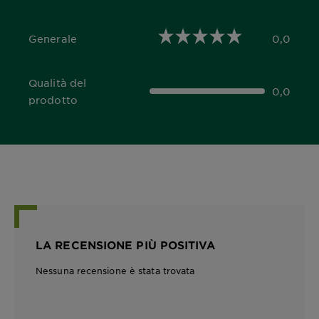
Generale
0,0
0,0 out of 5 stars
Qualità del
0,0
0,0 out of 5 stars
prodotto
LA RECENSIONE PIÙ POSITIVA
Nessuna recensione è stata trovata