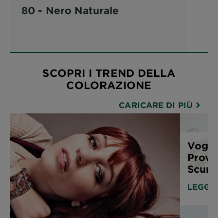
80 - Nero Naturale
SCOPRI I TREND DELLA
COLORAZIONE
CARICARE DI PIÙ
Vogli
Prova
Scuro
LEGGI