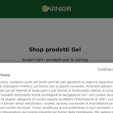
Shop prodotti Gel
Scopri tutti i prodotti per lo styling
Continua 
rivacy
okie, compresi quelli dei nostri partner, per garantirti la migliore esperienz
, analizzare il traffico sul nostro sito e, previo consenso, mostrarti annunci
ra (7) risultato / i
ati sui siti internet di terze parti e per fornirti le funzionalità relative ai soci
 pulsanti sottostanti potrai proseguire la navigazione con i soli cookie nece
 le singole categorie di cookie oppure accettare l’installazione di tutti i coo
e il banner senza selezionare i cookie, saranno mantenute le impostazioni pr
i soli cookie necessari. Potrai modificare le tue preferenze in ogni moment
ne Impostazioni sui cookie presente nel footer della Homepage. Per sapere d