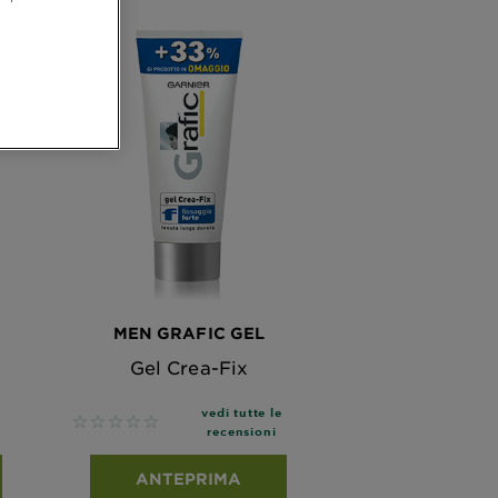
MEN GRAFIC GEL
Gel Crea-Fix
vedi tutte le
No reviews
recensioni
ANTEPRIMA