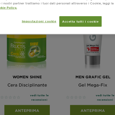
i nostri partner trattiamo i tuoi dati personali attraverso i Cookie, leggi la
kie Policy.
Impostazioni cookie
Accetta tutti i cookie
WOMEN SHINE
MEN GRAFIC GEL
Cera Disciplinante
Gel Mega-Fix
vedi tutte le
vedi tutte le
No reviews
No reviews
recensioni
recensioni
ANTEPRIMA
ANTEPRIMA