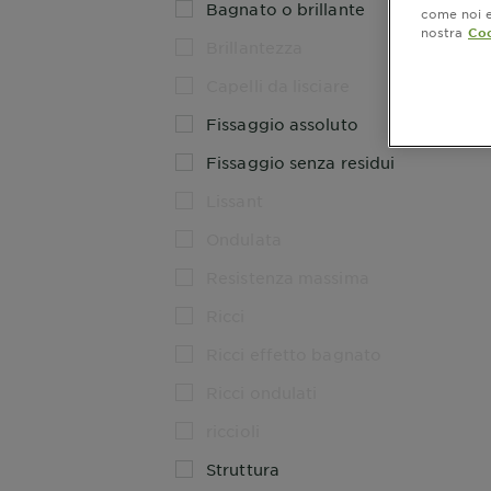
Bagnato o brillante
come noi e 
nostra
Coo
Brillantezza
Capelli da lisciare
Fissaggio assoluto
Fissaggio senza residui
Lissant
Ondulata
Resistenza massima
Ricci
Ricci effetto bagnato
Ricci ondulati
riccioli
Struttura