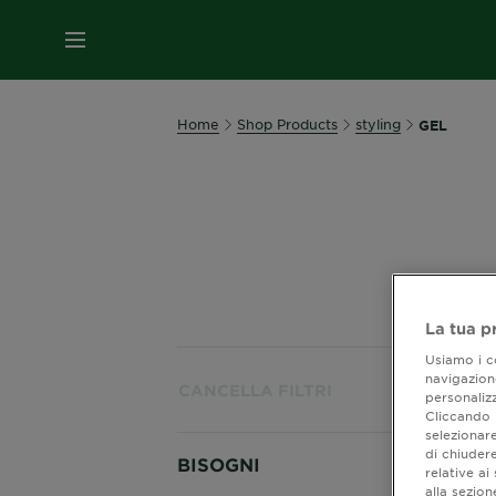
MENU
Home
Shop Products
styling
GEL
La tua p
Usiamo i co
navigazione
Most
CANCELLA FILTRI
personalizz
Cliccando i
selezionare
di chiuder
BISOGNI
relative a
alla sezio