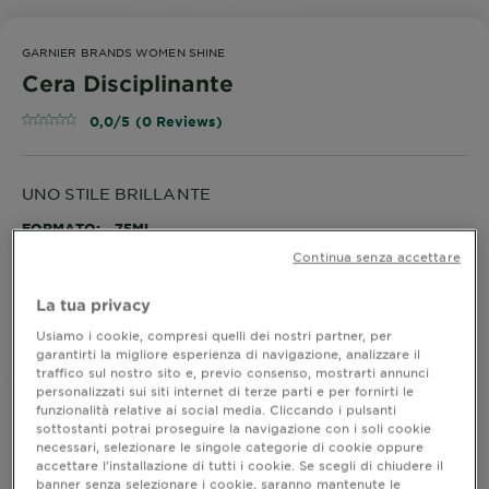
GARNIER BRANDS WOMEN SHINE
Cera Disciplinante
0,0/5 (0 Reviews)
UNO STILE BRILLANTE
FORMATO
75ML
Continua senza accettare
ACQUISTA ORA
La tua privacy
Usiamo i cookie, compresi quelli dei nostri partner, per
garantirti la migliore esperienza di navigazione, analizzare il
Dove acquistare
traffico sul nostro sito e, previo consenso, mostrarti annunci
personalizzati sui siti internet di terze parti e per fornirti le
funzionalità relative ai social media. Cliccando i pulsanti
sottostanti potrai proseguire la navigazione con i soli cookie
necessari, selezionare le singole categorie di cookie oppure
Informazioni prodotto
accettare l’installazione di tutti i cookie. Se scegli di chiudere il
banner senza selezionare i cookie, saranno mantenute le