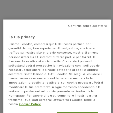
Continua senza accettare
La tua privacy
Usiamo i cookie, compresi quelli dei nostri partner, per
garantirti la migliore esperienza di navigazione, analizzare il
traffico sul nostro sito e, previo consenso, mostrarti annunci
personalizzati sui siti internet di terze parti e per fornirti le
funzionalità relative ai social media. Cliccando i pulsanti
sottostanti potrai proseguire la navigazione con i soli cookie
necessari, selezionare le singole categorie di cookie oppure
accettare l’installazione di tutti i cookie. Se scegli di chiudere il
banner senza selezionare i cookie, saranno mantenute le
impostazioni predefinite relative ai soli cookie necessari. Potrai
FRUCTIS - HYDRA-LISS
modificare le tue preferenze in ogni momento accedendo alla
sezione Impostazioni sui cookie presente nel footer della
Maschera Fortificante
Homepage. Per sapere di più su come noi e i nostri partner
trattiamo i tuoi dati personali attraverso i Cookie, leggi la
nostra
Cookie Policy.
vedi tutte le recensioni
No reviews