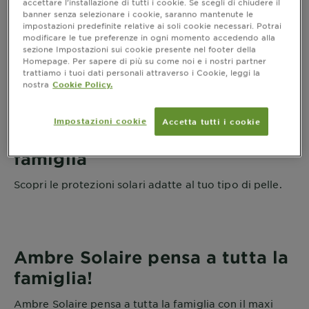
Protezione Famiglia
accettare l’installazione di tutti i cookie. Se scegli di chiudere il
banner senza selezionare i cookie, saranno mantenute le
impostazioni predefinite relative ai soli cookie necessari. Potrai
modificare le tue preferenze in ogni momento accedendo alla
sezione Impostazioni sui cookie presente nel footer della
Homepage. Per sapere di più su come noi e i nostri partner
trattiamo i tuoi dati personali attraverso i Cookie, leggi la
nostra
Cookie Policy.
Home
Bisogni
Pelle
Solari
Protezione Famiglia
Impostazioni cookie
Accetta tutti i cookie
Protezione adatta a tutta la
famiglia
Scopri le protezioni solari adatte al tuo tipo di pelle.
Ambre Solaire pensa a tutta la
famiglia!
Ambre Solaire pensa a tutta la famiglia con il maxi