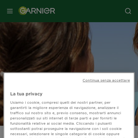
MENU
Continua senza accettare
La tua privacy
Usiamo i cookie, compresi quelli dei nostri partner, per
garantirti la migliore esperienza di navigazione, analizzare il
traffico sul nostro sito e, previo consenso, mostrarti annunci
personalizzati sui siti internet di terze parti e per fornirti le
funzionalità relative ai social media. Cliccando i pulsanti
sottostanti potrai proseguire la navigazione con i soli cookie
necessari, selezionare le singole categorie di cookie oppure