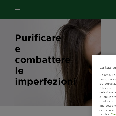
MENU
Purificare
e
combattere
le
La tua p
Usiamo i co
imperfezioni
navigazione
personalizz
Cliccando i
selezionare
di chiuder
relative a
alla sezio
come noi e 
nostra
Coo