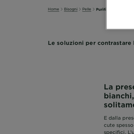
Home
Bisogni
Pelle
Purificare e combat
Le soluzioni per contrastare l
La pres
bianchi,
solitam
E dalla pre
cute spesso 
specifici. L