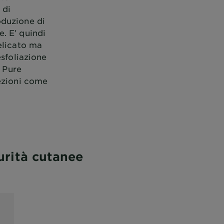
 di
oduzione di
. E’ quindi
elicato ma
esfoliazione
a Pure
fezioni come
purità cutanee