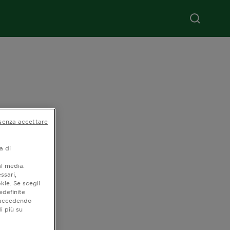
senza accettare
a di
al media.
ssari,
kie. Se scegli
edefinite
o accedendo
i più su