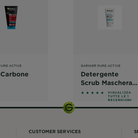
PURE ACTIVE
GARNIER PURE ACTIVE
1 Carbone
Detergente
Scrub Maschera
Anti-Brufoli 3 in 1
5 out of 5 stars based 
VISUALIZZA
TUTTE LE 1
RECENSIONI
CUSTOMER SERVICES
S