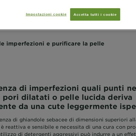
tere le imperfezioni
Impostazioni cookie
Accetta tutti i cookie
e imperfezioni e purificare la pelle
enza di imperfezioni quali punti ne
 pori dilatati o pelle lucida deriva
ente da una cute leggermente ispe
senza di ghiandole sebacee di dimensioni superiori al
è reattiva e sensibile e necessita di una cura con pro
’utilizzo di detergenti aggressivi può indurre a un effe