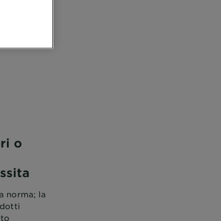
ri o
ssita
la norma; la
dotti
tto