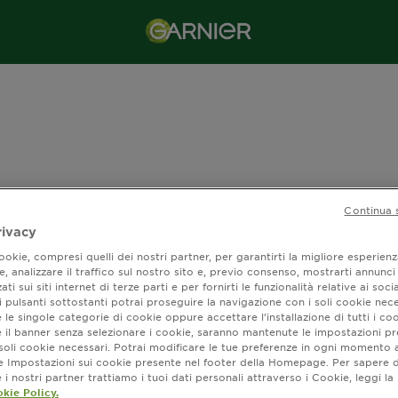
Continua 
rivacy
okie, compresi quelli dei nostri partner, per garantirti la migliore esperienz
, analizzare il traffico sul nostro sito e, previo consenso, mostrarti annunci
ati sui siti internet di terze parti e per fornirti le funzionalità relative ai soci
 pulsanti sottostanti potrai proseguire la navigazione con i soli cookie nece
 le singole categorie di cookie oppure accettare l’installazione di tutti i coo
e il banner senza selezionare i cookie, saranno mantenute le impostazioni pr
i soli cookie necessari. Potrai modificare le tue preferenze in ogni moment
ne Impostazioni sui cookie presente nel footer della Homepage. Per sapere d
i nostri partner trattiamo i tuoi dati personali attraverso i Cookie, leggi la
kie Policy.