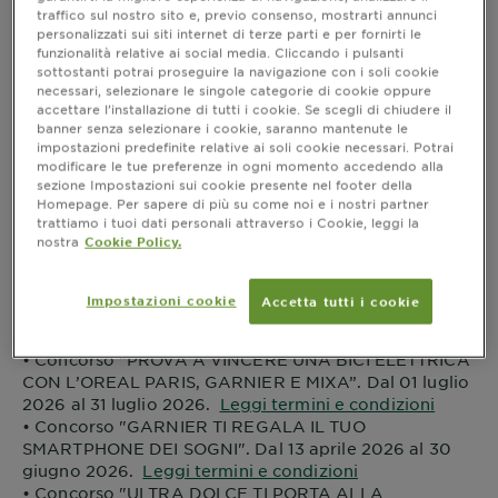
Concorsi ed altre
traffico sul nostro sito e, previo consenso, mostrarti annunci
personalizzati sui siti internet di terze parti e per fornirti le
Iniziative
funzionalità relative ai social media. Cliccando i pulsanti
sottostanti potrai proseguire la navigazione con i soli cookie
necessari, selezionare le singole categorie di cookie oppure
accettare l’installazione di tutti i cookie. Se scegli di chiudere il
banner senza selezionare i cookie, saranno mantenute le
impostazioni predefinite relative ai soli cookie necessari. Potrai
modificare le tue preferenze in ogni momento accedendo alla
Home
Concorsi ed altre Iniziative
sezione Impostazioni sui cookie presente nel footer della
Homepage. Per sapere di più su come noi e i nostri partner
trattiamo i tuoi dati personali attraverso i Cookie, leggi la
nostra
Cookie Policy.
Impostazioni cookie
Accetta tutti i cookie
CONCORSI
• Concorso “PROVA A VINCERE UNA BICI ELETTRICA
CON L’OREAL PARIS, GARNIER E MIXA”. Dal 01 luglio
2026 al 31 luglio 2026.
Leggi termini e condizioni
• Concorso "GARNIER TI REGALA IL TUO
SMARTPHONE DEI SOGNI". Dal 13 aprile 2026 al 30
giugno 2026.
Leggi termini e condizioni
• Concorso "ULTRA DOLCE TI PORTA ALLA