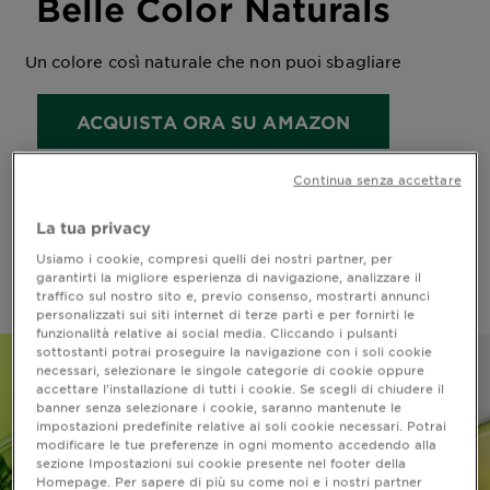
Belle Color Naturals
Un colore così naturale che non puoi sbagliare
ACQUISTA ORA SU AMAZON
Continua senza accettare
La tua privacy
Usiamo i cookie, compresi quelli dei nostri partner, per
Home
Belle Color Naturals
garantirti la migliore esperienza di navigazione, analizzare il
traffico sul nostro sito e, previo consenso, mostrarti annunci
personalizzati sui siti internet di terze parti e per fornirti le
funzionalità relative ai social media. Cliccando i pulsanti
sottostanti potrai proseguire la navigazione con i soli cookie
necessari, selezionare le singole categorie di cookie oppure
accettare l’installazione di tutti i cookie. Se scegli di chiudere il
banner senza selezionare i cookie, saranno mantenute le
impostazioni predefinite relative ai soli cookie necessari. Potrai
modificare le tue preferenze in ogni momento accedendo alla
sezione Impostazioni sui cookie presente nel footer della
Homepage. Per sapere di più su come noi e i nostri partner