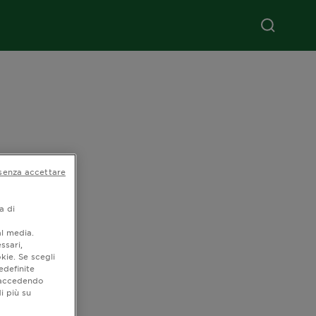
senza accettare
a di
al media.
ssari,
kie. Se scegli
edefinite
o accedendo
i più su