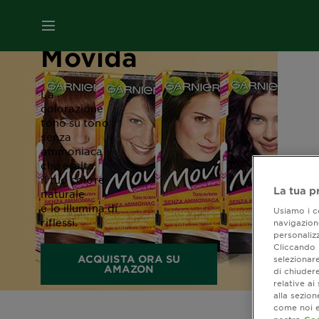
MENU
Movida
La
colorazione
tono su tono
senza
ammoniaca
che esalta
il tuo colore
La tua p
naturale
e lo illumina di
Usiamo i co
riflessi.
navigazione
personalizz
Cliccando i
ACQUISTA ORA SU
selezionare
AMAZON
di chiuder
relative a
alla sezio
come noi e 