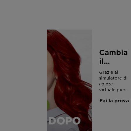
Cambia
il
colore
Grazie al
dei tuoi
simulatore di
colore
capelli
virtuale puoi
online!
provare più
Fai la prova 
di 60 diversi
colori e
scoprire
quello più
adatto a te.