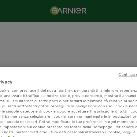
Continua 
rivacy
okie, compresi quelli dei nostri partner, per garantirti la migliore esperienz
, analizzare il traffico sul nostro sito e, previo consenso, mostrarti annunci
ati sui siti internet di terze parti e per fornirti le funzionalità relative ai soci
 pulsanti sottostanti potrai proseguire la navigazione con i soli cookie nece
 le singole categorie di cookie oppure accettare l’installazione di tutti i coo
e il banner senza selezionare i cookie, saranno mantenute le impostazioni pr
i soli cookie necessari. Potrai modificare le tue preferenze in ogni moment
ne Impostazioni sui cookie presente nel footer della Homepage. Per sapere d
i nostri partner trattiamo i tuoi dati personali attraverso i Cookie, leggi la