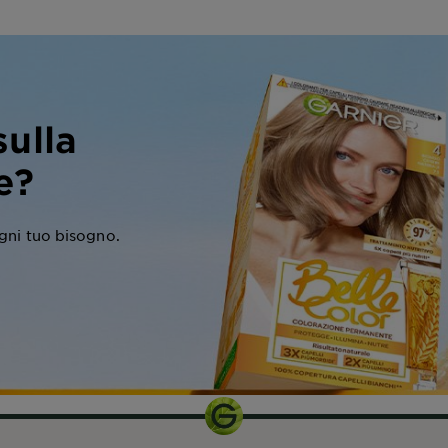
sulla
e?
ogni tuo bisogno.