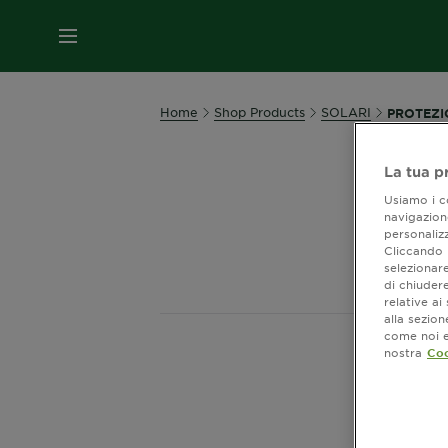
MENU
Home
Shop Products
SOLARI
PROTEZI
La tua p
Usiamo i co
navigazione
personalizz
Cliccando i
selezionare
di chiuder
relative a
alla sezio
come noi e 
nostra
Coo
Most