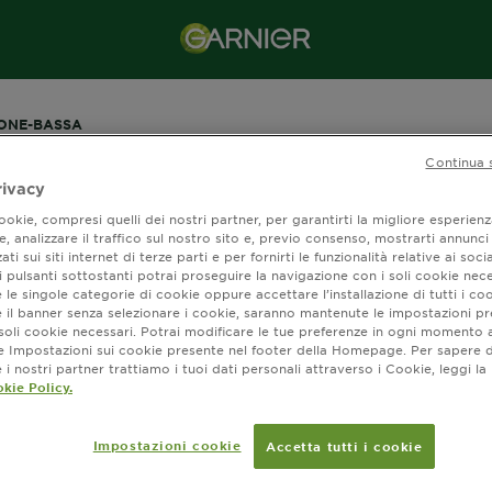
ONE-BASSA
Continua 
rivacy
Shop crema protezione Bassa | 6 - 10
okie, compresi quelli dei nostri partner, per garantirti la migliore esperienz
, analizzare il traffico sul nostro sito e, previo consenso, mostrarti annunci
ati sui siti internet di terze parti e per fornirti le funzionalità relative ai soci
Protezioni basse per pelli scure.
 pulsanti sottostanti potrai proseguire la navigazione con i soli cookie nece
 le singole categorie di cookie oppure accettare l’installazione di tutti i coo
e il banner senza selezionare i cookie, saranno mantenute le impostazioni pr
i soli cookie necessari. Potrai modificare le tue preferenze in ogni moment
ne Impostazioni sui cookie presente nel footer della Homepage. Per sapere d
i nostri partner trattiamo i tuoi dati personali attraverso i Cookie, leggi la
kie Policy.
ra (0) risultato / i
Impostazioni cookie
Accetta tutti i cookie