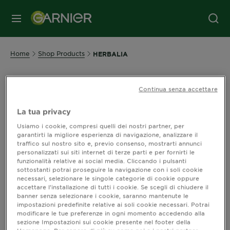
MENU
Home
Shop Products
HERBALIA
Shop Herbalia
Continua senza accettare
La colorazione 100% vegetale. Una miscela unica di pigmenti
La tua privacy
vegetali e oli essenziali che dona riflessi naturali e luminosi
mentre il trattamento nutritivo ridensifica e rivitalizza i
Usiamo i cookie, compresi quelli dei nostri partner, per
garantirti la migliore esperienza di navigazione, analizzare il
capelli. Colora i primi capelli bianchi.
traffico sul nostro sito e, previo consenso, mostrarti annunci
personalizzati sui siti internet di terze parti e per fornirti le
Per fare la prova virtuale del colore con
Color Match
e
funzionalità relative ai social media. Cliccando i pulsanti
trovare quello perfetto per te, clicca sul prodotto e poi
sottostanti potrai proseguire la navigazione con i soli cookie
necessari, selezionare le singole categorie di cookie oppure
sull’icona
accettare l’installazione di tutti i cookie. Se scegli di chiudere il
banner senza selezionare i cookie, saranno mantenute le
impostazioni predefinite relative ai soli cookie necessari. Potrai
modificare le tue preferenze in ogni momento accedendo alla
sezione Impostazioni sui cookie presente nel footer della