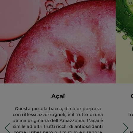
Açaï
Questa piccola bacca, di color porpora
con riflessi azzurrognoli, è il frutto di una
tr
palma originaria dell’Amazzonia. L’açaï è
simile ad altri frutti ricchi di antiossidanti
come il ribes nero o il mirtillo e il sapore
a