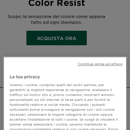
Color Resist
Scopri la sensazione del colore come appena
fatto ad ogni shampoo.
ACQUISTA ORA
Continua senza accettare
La tua privacy
Home
Fructis
Color Resist
Usiamo i cookie, compresi quelli dei nostri partner, per
garantirti la migliore esperienza di navigazione, analizzare il
traffico sul nostro sito e, previo consenso, mostrarti annunci
personalizzati sui siti internet di terze parti e per fornirti le
LA MIA SUPER HAIR-CARE
funzionalità relative ai social media. Cliccando i pulsanti
ROUTINE
sottostanti potrai proseguire la navigazione con i soli cookie
necessari, selezionare le singole categorie di cookie oppure
Garnier Fructis| Color Resist
accettare l’installazione di tutti i cookie. Se scegli di chiudere il
banner senza selezionare i cookie, saranno mantenute le
impostazioni predefinite relative ai soli cookie necessari. Potrai