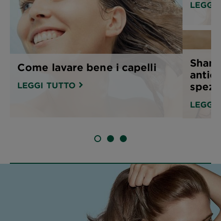
LEGGI
Sham
Come lavare bene i capelli
antica
LEGGI TUTTO
spez
LEGGI
SLIDE 1
SLIDE 2
SLIDE 3