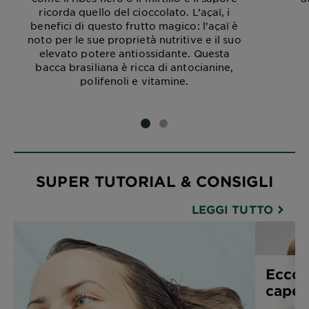
ricorda quello del cioccolato. L’açaï, i
benefici di questo frutto magico: l’açaï è
noto per le sue proprietà nutritive e il suo
elevato potere antiossidante. Questa
bacca brasiliana è ricca di antocianine,
polifenoli e vitamine.
SLIDE 1
SLIDE 2
SUPER TUTORIAL & CONSIGLI
LEGGI TUTTO
Ecco 
capell