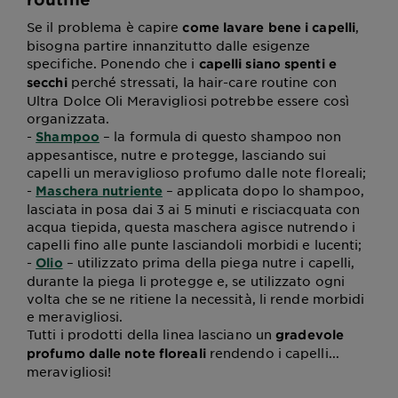
Se il problema è capire
,
come lavare bene i capelli
bisogna partire innanzitutto dalle esigenze
specifiche. Ponendo che i
capelli siano spenti e
perché stressati, la hair-care routine con
secchi
Ultra Dolce Oli Meravigliosi potrebbe essere così
organizzata.
-
– la formula di questo shampoo non
Shampoo
appesantisce, nutre e protegge, lasciando sui
capelli un meraviglioso profumo dalle note floreali;
-
– applicata dopo lo shampoo,
Maschera nutriente
lasciata in posa dai 3 ai 5 minuti e risciacquata con
acqua tiepida, questa maschera agisce nutrendo i
capelli fino alle punte lasciandoli morbidi e lucenti;
-
– utilizzato prima della piega nutre i capelli,
Olio
durante la piega li protegge e, se utilizzato ogni
volta che se ne ritiene la necessità, li rende morbidi
e meravigliosi.
Tutti i prodotti della linea lasciano un
gradevole
rendendo i capelli...
profumo dalle note floreali
meravigliosi!