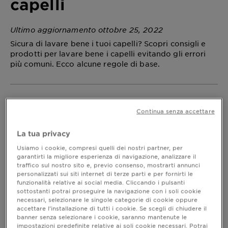
capelli
Ultimo aggiornamento ottobre 25, 2022
Sicura di lavare bene i tuoi capelli? Scopri consigli e
prodotti per lavare bene i capelli evitando gli errori
più comuni. Ecco alcune regole di base.
Ogni quanto lavare i capelli
Continua senza accettare
Facile dire: “Mi lavo i capelli”, più difficile è capire
, quali prodotti utilizzare
come lavare bene i capelli
La tua privacy
e ogni quanto lavarli. La prima cosa da dire però, è
Usiamo i cookie, compresi quelli dei nostri partner, per
che la detersione rappresenta il primo step per una
garantirti la migliore esperienza di navigazione, analizzare il
chioma dall’aspetto sano e forte, dunque va
traffico sul nostro sito e, previo consenso, mostrarti annunci
eseguita al meglio perché il capello risulti
personalizzati sui siti internet di terze parti e per fornirti le
perfettamente curato.
funzionalità relative ai social media. Cliccando i pulsanti
sottostanti potrai proseguire la navigazione con i soli cookie
Specialisti nel settore e parrucchieri sono concordi
necessari, selezionare le singole categorie di cookie oppure
nel consigliare di non lavare i capelli più di due o tre
accettare l’installazione di tutti i cookie. Se scegli di chiudere il
volte a settimana, dato che la pausa tra un lavaggio
banner senza selezionare i cookie, saranno mantenute le
e l’altro aiuta i capelli a rinforzarsi e a rallentare
impostazioni predefinite relative ai soli cookie necessari. Potrai