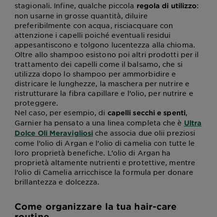
stagionali. Infine, qualche piccola
:
regola di utilizzo
non usarne in grosse quantità, diluire
preferibilmente con acqua, risciacquare con
attenzione i capelli poiché eventuali residui
appesantiscono e tolgono lucentezza alla chioma.
Oltre allo shampoo esistono poi altri prodotti per il
trattamento dei capelli come il balsamo, che si
utilizza dopo lo shampoo per ammorbidire e
districare le lunghezze, la maschera per nutrire e
ristrutturare la fibra capillare e l’olio, per nutrire e
proteggere.
Nel caso, per esempio, di
,
capelli secchi e spenti
Garnier ha pensato a una linea completa che è
Ultra
che associa due olii preziosi
Dolce Oli Meravigliosi
come l’olio di Argan e l’olio di camelia con tutte le
loro proprietà benefiche. L’olio di Argan ha
proprietà altamente nutrienti e protettive, mentre
l’olio di Camelia arricchisce la formula per donare
brillantezza e dolcezza.
Come organizzare la tua hair-care
routine