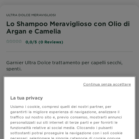
ULTRA DOLCE MERAVIGLIOSI
Lo Shampoo Meraviglioso con Olio di
Argan e Camelia
0,0/5 (0 Reviews)
Garnier Ultra Dolce trattamento per capelli secchi,
spenti.
FORMATO
300ML
Continua senza accettare
ACQUISTA ORA
La tua privacy
Usiamo i cookie, compresi quelli dei nostri partner, per
garantirti la migliore esperienza di navigazione, analizzare il
Dove acquistare
traffico sul nostro sito e, previo consenso, mostrarti annunci
personalizzati sui siti internet di terze parti e per fornirti le
funzionalità relative ai social media. Cliccando i pulsanti
sottostanti potrai proseguire la navigazione con i soli cookie
necessari, selezionare le singole categorie di cookie oppure