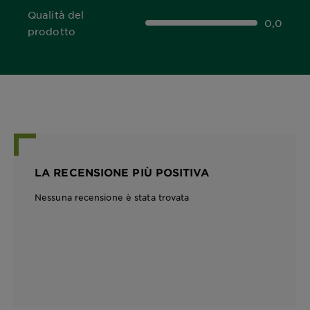
Qualità del
0,0
0,0 out of 5 stars
prodotto
LA RECENSIONE PIÙ POSITIVA
Nessuna recensione è stata trovata