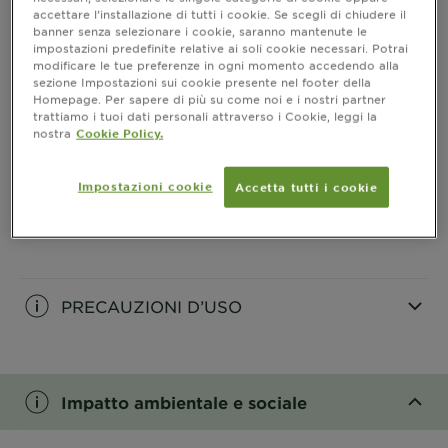
accettare l’installazione di tutti i cookie. Se scegli di chiudere il
Risultati
banner senza selezionare i cookie, saranno mantenute le
impostazioni predefinite relative ai soli cookie necessari. Potrai
CLOSE SUBPANEL
modificare le tue preferenze in ogni momento accedendo alla
sezione Impostazioni sui cookie presente nel footer della
Homepage. Per sapere di più su come noi e i nostri partner
Informazioni prodotto
trattiamo i tuoi dati personali attraverso i Cookie, leggi la
nostra
Cookie Policy.
CLOSE SUBPANEL
Impostazioni cookie
Accetta tutti i cookie
Ingredienti
CLOSE SUBPANEL
PRECAUZIONI D’USO
CLOSE SUBPANEL
Impatto ambientale e sociale
CLOSE SUBPANEL