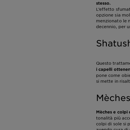
stesso.
L’effetto sfuma
opzione sia mol
menzionato le m
decennio, per u
Shatus
Questo trattame
i capelli otten
pone come obiett
si mette in risal
Mèches 
Mèches e colpi 
tonalità più acc
colpi di sole si
avendo cura di n