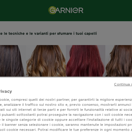
te le tecniche e le varianti per sfumare i tuoi capelli
Continua 
rivacy
okie, compresi quelli dei nostri partner, per garantirti la migliore esperienz
, analizzare il traffico sul nostro sito e, previo consenso, mostrarti annunci
ati sui siti internet di terze parti e per fornirti le funzionalità relative ai soci
 pulsanti sottostanti potrai proseguire la navigazione con i soli cookie nece
 le singole categorie di cookie oppure accettare l’installazione di tutti i coo
 le tecniche e le var
e il banner senza selezionare i cookie, saranno mantenute le impostazioni pr
i soli cookie necessari. Potrai modificare le tue preferenze in ogni moment