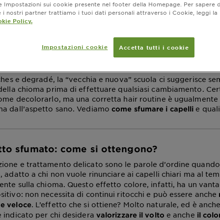
ne Impostazioni sui cookie presente nel footer della Homepage. Per sapere d
fumare i tuoi capelli
i nostri partner trattiamo i tuoi dati personali attraverso i Cookie, leggi la
kie Policy.
amento ottobre 09, 2023
Impostazioni cookie
Accetta tutti i cookie
è il vostro sogno? No, non è impossibil
 con sfumature bionde
ere
e al giorno d’oggi le
e le
l’effetto schiarente,
tecniche
var
èches e degradé, la “vecchia e nuova” scuola ci suggerisce se
della chioma prima di effettuare qualsiasi cambiamento. Certo
ome decolorarlo, ma una corretta hair routine è ugualmente
ma dall’aspetto sano. Vediamo
e qual
come sfumare i capelli
etto sfumato: come si ottengono?
one e trattamento delicato sono le parole d’ordine quando
, adatto a chi non vuole rinunciare ai capelli chiari ma al t
o
ente sulla chioma. Questo effetto colore, infatti, ha un vant
itivo: non necessita di continui ritocchi e può essere anche
. L’effetto che si ottiene? Molto naturale, ed è anch
e veloce
 indicato per chi desidera
e anche
valorizzare il volto
il col