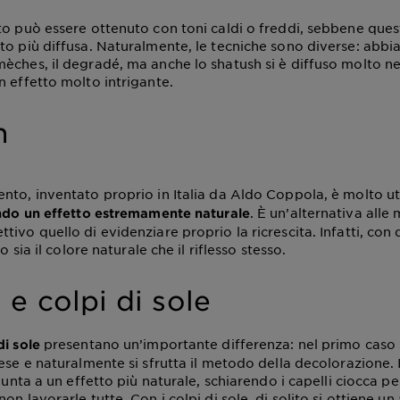
to può essere ottenuto con toni caldi o freddi, sebbene ques
to più diffusa. Naturalmente, le tecniche sono diverse: abb
èches, il degradé, ma anche lo shatush si è diffuso molto ne
n effetto molto intrigante.
h
nto, inventato proprio in Italia da Aldo Coppola, è molto ut
. È un’alternativa alle
endo un effetto estremamente naturale
ivo quello di evidenziare proprio la ricrescita. Infatti, con
to sia il colore naturale che il riflesso stesso.
e colpi di sole
presentano un’importante differenza: nel primo caso 
di sole
ese e naturalmente si sfrutta il metodo della decolorazione. 
 punta a un effetto più naturale, schiarendo i capelli ciocca pe
on lavorarle tutte. Con i colpi di sole, di solito si ottiene un