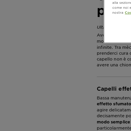
alla sezio
per s
come noi e 
nostra
Coo
Ultimo aggiorn
Avere i
capelli
modi per otten
infinite. Tra m
prenderci cura 
capello non è c
avere una chio
Capelli eff
Bassa manutenzi
effetto sfumat
agire delicatam
decisamente pos
modo semplice 
particolarmente