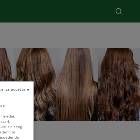
senza accettare
a di
al media.
ssari,
kie. Se scegli
ianti
edefinite
o accedendo