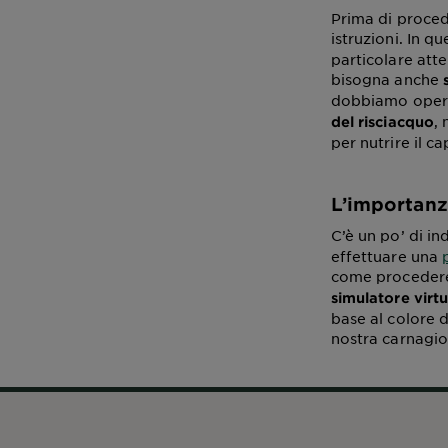
Prima di proced
istruzioni. In 
particolare att
bisogna anche
s
dobbiamo operar
,
del risciacquo
per nutrire il 
L’importanz
C’è un po’ di i
effettuare una
come procedere
simulatore virt
base al colore 
nostra carnagion