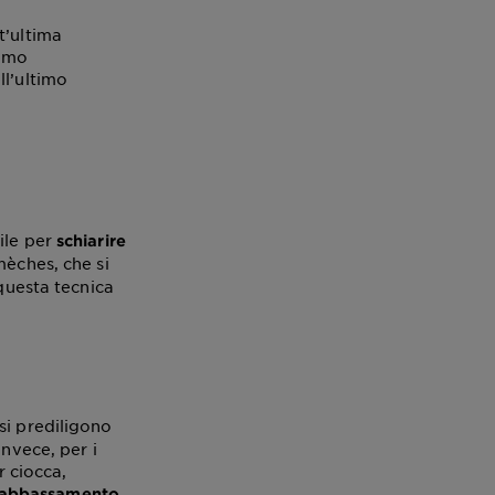
t’ultima
iamo
ll’ultimo
ile per
schiarire
 mèches, che si
 questa tecnica
si prediligono
Invece, per i
r ciocca,
abbassamento