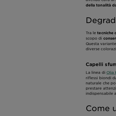
della tonalità d
Degra
Tra le
tecniche 
scopo di
conser
Questa variante 
diverse coloraz
Capelli sfum
La linea di
Olia 
riflessi biondi 
naturale che po
prestare attenz
indispensabile 
Come us