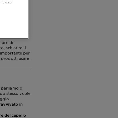
i più su
e: ci sono molti
sono
ianti
mpre di
, schiarire il
 importante per
i prodotti usare.
 parliamo di
empo stesso vuole
aggio
ravvivato in
e
ore del capello