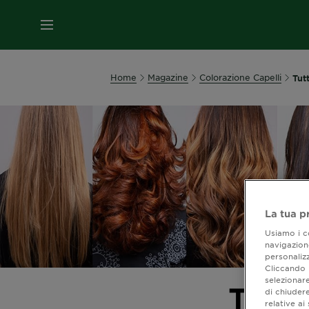
MENU
Home
Magazine
Colorazione Capelli
Tut
La tua p
Usiamo i co
navigazione
personalizz
Cliccando i
selezionare
Tutte
di chiuder
relative a