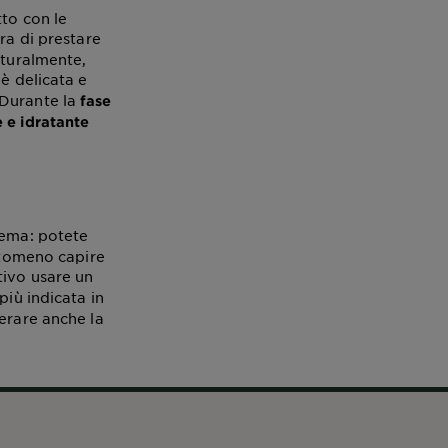
tto con le
a di prestare
aturalmente,
 è delicata e
 Durante la
fase
 e idratante
ema: potete
antomeno capire
tivo usare un
più indicata in
erare anche la