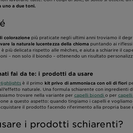
a uno a due toni.
dé
più praticate negli ultimi anni troviamo il deg
di colorazione
puntando ai riflessi 
vare la naturale lucentezza della chioma
è più delicata rispetto alle mèches, e aiuta a schiarire il ca
ioni – non solo il biondo – ottenendo un risultato personalizz
ati fai da te: i prodotti da usare
Highlights
è il primo
pe
kit privo di ammoniaca con oli di fiori
dall’effetto naturale. Una formula schiarente con ingredienti d
ssiamo trovare nella variante per
capelli biondi
o per
capelli
ione a questo aspetto: quando tingiamo i capelli e vogliamo s
acquistare il prodotto facendo riferimento alla propria base 
are i prodotti schiarenti?