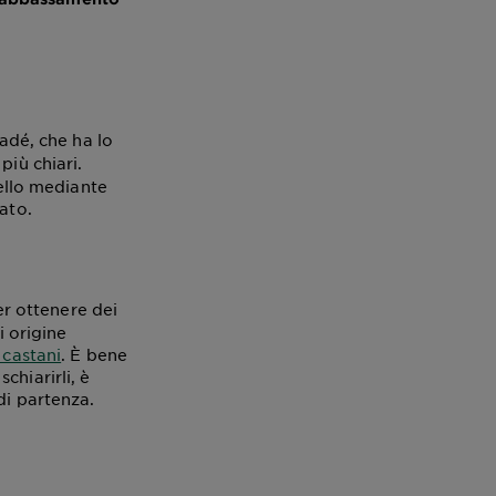
radé, che ha lo
più chiari.
pello mediante
ato.
r ottenere dei
i origine
 castani
. È bene
chiarirli, è
di partenza.