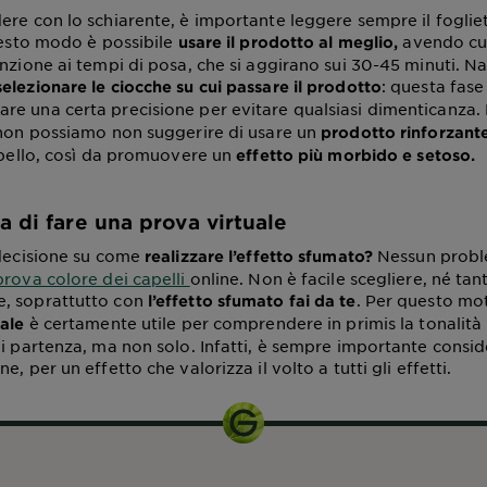
ere con lo schiarente, è importante leggere sempre il foglie
questo modo è possibile
avendo cur
usare il prodotto al meglio,
enzione ai tempi di posa, che si aggirano sui 30-45 minuti. N
: questa fase
elezionare le ciocche su cui passare il prodotto
e una certa precisione per evitare qualsiasi dimenticanza.
 non possiamo non suggerire di usare un
prodotto rinforzante
capello, così da promuovere un
effetto più morbido e setoso.
a di fare una prova virtuale
ndecisione su come
Nessun probl
realizzare l’effetto sfumato?
prova colore dei capelli
online. Non è facile scegliere, né t
, soprattutto con
. Per questo mo
l’effetto sfumato fai da te
è certamente utile per comprendere in primis la tonalità 
uale
di partenza, ma non solo. Infatti, è sempre importante consid
e, per un effetto che valorizza il volto a tutti gli effetti.