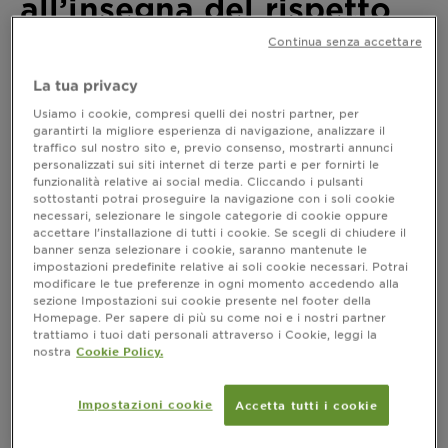
all’insegna del rispetto
del pianeta
Continua senza accettare
La tua privacy
Ultimo aggiornamento ottobre 21, 2022
Usiamo i cookie, compresi quelli dei nostri partner, per
Onesto, rispettoso del pianeta e tutto vegano:
garantirti la migliore esperienza di navigazione, analizzare il
l’identikit del nuovo prodotto per la cura quotidiana
traffico sul nostro sito e, previo consenso, mostrarti annunci
della pelle è questo. In …
personalizzati sui siti internet di terze parti e per fornirti le
funzionalità relative ai social media. Cliccando i pulsanti
sottostanti potrai proseguire la navigazione con i soli cookie
necessari, selezionare le singole categorie di cookie oppure
accettare l’installazione di tutti i cookie. Se scegli di chiudere il
La beauty routine? Solo all’insegna del
banner senza selezionare i cookie, saranno mantenute le
rispetto del pianeta
impostazioni predefinite relative ai soli cookie necessari. Potrai
modificare le tue preferenze in ogni momento accedendo alla
Onesto, rispettoso del pianeta e tutto vegano:
sezione Impostazioni sui cookie presente nel footer della
l’identikit del nuovo prodotto per la cura
Homepage. Per sapere di più su come noi e i nostri partner
quotidiana della pelle è questo. In una parola bio
trattiamo i tuoi dati personali attraverso i Cookie, leggi la
nostra
Cookie Policy.
cosmesi. Perché sempre più donne e uomini
utilizzano
? La risposta però non è
cosmetici Bio
solo nel rispetto del pianeta, perché i prodotti
Impostazioni cookie
Accetta tutti i cookie
naturali fanno soprattutto bene alla pelle e al
nostro organismo.