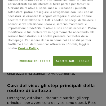
Come al solito il nuovo trend arriva da oltre
personalizzati sui siti internet di terze parti e per fornirti le
oceano: per prendersi cura della pelle la nuova
funzionalità relative ai social media. Cliccando i pulsanti
tecnica si chiama
, che letteralmente
dumpling skin
sottostanti potrai proseguire la navigazione con i soli cookie
necessari, selezionare le singole categorie di cookie oppure
significa “pelle come un raviolo cinese”,
accettare l’installazione di tutti i cookie. Se scegli di chiudere il
un’espressione molto colorita per descrivere una
banner senza selezionare i cookie, saranno mantenute le
tecnica molto in voga tra le star di Hollywood per
impostazioni predefinite relative ai soli cookie necessari. Potrai
trattare la pelle del viso e renderla luminosa. Si
modificare le tue preferenze in ogni momento accedendo alla
tratta di un insieme di passaggi che vanno dalla
sezione Impostazioni sui cookie presente nel footer della
pulizia al trucco, per avere un
molto di
effetto glow
Homepage. Per sapere di più su come noi e i nostri partner
trattiamo i tuoi dati personali attraverso i Cookie, leggi la
moda in questo momento. L’effetto dumpling si
nostra
Cookie Policy.
otterrebbe con una solida skincare routine che
inizia con il vapore, quindi un’accurata pulizia poi
trattamenti ad hoc per illuminare il viso.
Impostazioni cookie
Accetta tutti i cookie
Probabilmente i consigli utili per prendervi cura
della vostra pelle li conoscete già. Per maggiore
chiarezza li riassumiamo velocemente.
Cura del viso: gli step principali della
routine di bellezza
Detergere, esfoliare, idratare e nutrire: gli step
principali per avere cura del viso sono questi. Ecco