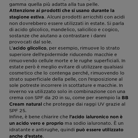
gamma quella più adatta alla tua pelle.
Attenzione ai prodotti che si usano durante la
. Alcuni prodotti arricchiti con acidi
stagione estiva
non dovrebbero essere utilizzati in estate. Si parla
di acido glicolico, mandelico, salicilico e cogico,
sostanze che aiutano a contrastare i danni
provocati dal sole.
L’
, per esempio, rimuove lo strato
acido glicolico
superiore dell’epidermide riducendo macchie e
rimuovendo cellule morte e le rughe superficiali. In
estate però è meglio evitare di utilizzare qualsiasi
cosmetico che lo contenga perché, rimuovendo lo
strato superficiale della pelle, con l’esposizione al
sole potreste incorrere in scottature e macchie. In
inverno va utilizzato solo in combinazione con una
crema con SPF da 20 in su, come per esempio la
BB
che protegge dai raggi UV grazie al
Cream natural
SPF 25.
Infine, è bene chiarire che
l’acido ialuronico non è
ma sodio ialuronato. È un
un acido vero e proprio
idratante e antirughe, quindi
può essere utilizzato
.
anche d’estate