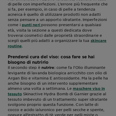
di pelle con imperfezioni. L’errore più frequente che
si fa, per esempio, in caso di pelle a tendenza
acneica è quello di utilizzare prodotti non adatti
senza pensare a un apporto idratante. Imperfezioni
come i
possono presentarsi a qualsiasi
punti neri
età, visita la sezione a questi dedicata dove
troverai cosmetici dalle proprietà straordinarie e
scegli quelli più adatti a organizzare la tua
skincare
.
routine
Prendersi cura del viso: cosa fare se hai
bisogno di nutrirlo
Il secondo step è
: come fa l’Olio illuminante
nutrire
levigante di lavanda biologica arricchito con olio di
Argan Bio e vitamina E antiossidante. Ma la pelle ha
anche bisogno di un intervento supplementare
almeno una volta a settimana. Le
maschere viso in
Skinactive Hydra Bomb di Garnier grazie al
tessuto
tessuto imbevuto di un trattamento super idratante
svolgono proprio questa funzione. Con latte di
cocco e acido ialuronico per pelli secche e spente,
oppure all’estratto di tè verde per pelli miste o