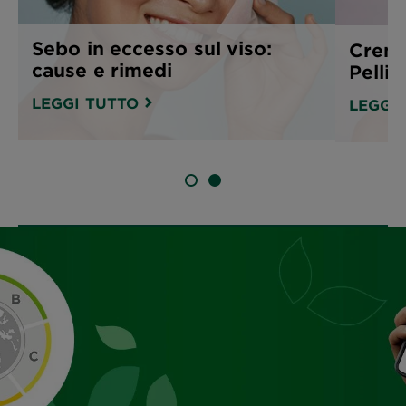
Sebo in eccesso sul viso:
Creme
cause e rimedi
Pelli 
LEGGI TUTTO
LEGGI
SLIDE 1
SLIDE 2