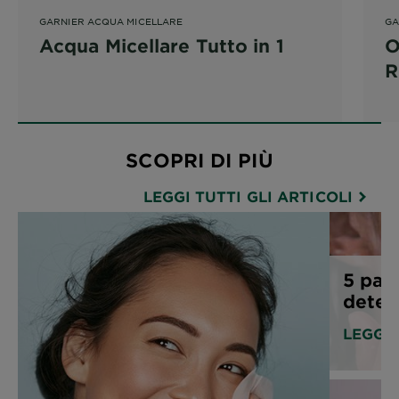
GARNIER ACQUA MICELLARE
GA
Acqua Micellare Tutto in 1
O
R
R
SCOPRI DI PIÙ
LEGGI TUTTI GLI ARTICOLI
5 pas
deterg
LEGGI