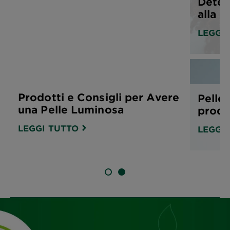
Deters
alla r
LEGGI
Prodotti e Consigli per Avere
Pelle 
una Pelle Luminosa
prodot
LEGGI TUTTO
LEGGI
SLIDE 1
SLIDE 2