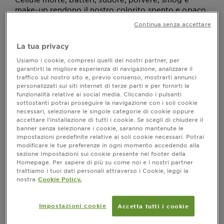
make-up rendono il nostro colorito spento e opaco
e portano alla comparsa di fastidiose imperfezioni.
Continua senza accettare
La detersione del viso è il primo passo verso una
, dall'aspetto sano e senza impurità: la
pelle pulita
La tua privacy
mattina per eliminare i residui di sebo e la sera per
togliere ogni traccia di make-up. Per quanto sia
Usiamo i cookie, compresi quelli dei nostri partner, per
garantirti la migliore esperienza di navigazione, analizzare il
bello concedersi dei trattamenti fra terme e centri
traffico sul nostro sito e, previo consenso, mostrarti annunci
benessere, niente è più appagante e rilassante del
personalizzati sui siti internet di terze parti e per fornirti le
prendersi cura di sé nella tranquillità e semplicità di
funzionalità relative ai social media. Cliccando i pulsanti
casa: ci si può dedicare un pomeriggio intero
sottostanti potrai proseguire la navigazione con i soli cookie
provando per esempio ad abbinare la maschera per
necessari, selezionare le singole categorie di cookie oppure
accettare l’installazione di tutti i cookie. Se scegli di chiudere il
il viso a un buon libro e tè caldo. Se invece il tempo
banner senza selezionare i cookie, saranno mantenute le
a disposizione è un po’ meno, nessun problema:
impostazioni predefinite relative ai soli cookie necessari. Potrai
esistono prodotti creati per avere un ottimo
modificare le tue preferenze in ogni momento accedendo alla
risultato anche in pochi minuti. Vediamo le regole
sezione Impostazioni sui cookie presente nel footer della
d’oro per effettuare un’adeguata pulizia del viso a
Homepage. Per sapere di più su come noi e i nostri partner
casa.
trattiamo i tuoi dati personali attraverso i Cookie, leggi la
nostra
Cookie Policy.
Ogni quanto fare la pulizia del viso a
casa
Impostazioni cookie
Accetta tutti i cookie