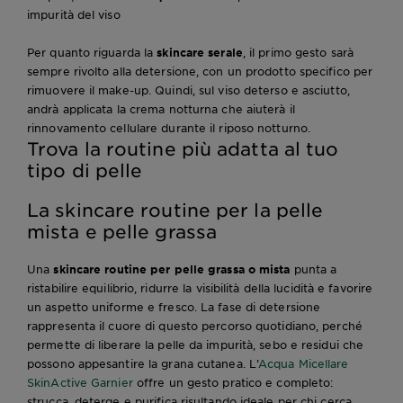
impurità del viso
Per quanto riguarda la
skincare serale
, il primo gesto sarà
sempre rivolto alla detersione, con un prodotto specifico per
rimuovere il make-up. Quindi, sul viso deterso e asciutto,
andrà applicata la crema notturna che aiuterà il
rinnovamento cellulare durante il riposo notturno.
Trova la routine più adatta al tuo
tipo di pelle
La skincare routine per la pelle
mista e pelle grassa
Una
skincare routine per pelle grassa o mista
punta a
ristabilire equilibrio, ridurre la visibilità della lucidità e favorire
un aspetto uniforme e fresco. La fase di detersione
rappresenta il cuore di questo percorso quotidiano, perché
permette di liberare la pelle da impurità, sebo e residui che
possono appesantire la grana cutanea. L’
Acqua Micellare
SkinActive Garnier
offre un gesto pratico e completo:
strucca, deterge e purifica risultando ideale per chi cerca