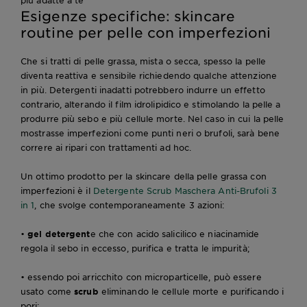
più adatte a te
Esigenze specifiche: skincare
routine per pelle con imperfezioni
Che si tratti di pelle grassa, mista o secca, spesso la pelle
diventa reattiva e sensibile richiedendo qualche attenzione
in più. Detergenti inadatti potrebbero indurre un effetto
contrario, alterando il film idrolipidico e stimolando la pelle a
produrre più sebo e più cellule morte. Nel caso in cui la pelle
mostrasse imperfezioni come punti neri o brufoli, sarà bene
correre ai ripari con trattamenti ad hoc.
Un ottimo prodotto per la skincare della pelle grassa con
imperfezioni è il
Detergente Scrub Maschera Anti-Brufoli 3
in 1
, che svolge contemporaneamente 3 azioni:
•
gel detergent
e che con acido salicilico e niacinamide
regola il sebo in eccesso, purifica e tratta le impurità;
• essendo poi arricchito con microparticelle, può essere
usato come
scrub
eliminando le cellule morte e purificando i
pori;