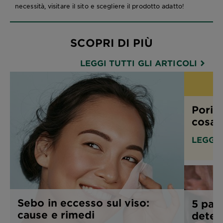
necessità, visitare il sito e scegliere il prodotto adatto!
SCOPRI DI PIÙ
LEGGI TUTTI GLI ARTICOLI
Pori d
cosa f
LEGGI
Sebo in eccesso sul viso:
5 pas
cause e rimedi
deterg