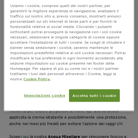
I passaggi fondamentali della
Usiamo i cookie, compresi quelli dei nostri partner, per
garantirti la migliore esperienza di navigazione, analizzare il
skincare routine
traffico sul nostro sito e, previo consenso, mostrarti annunci
personalizzati sui siti internet di terze parti e per fornirti le
Ogni tipo di pelle ha bisogno dei suoi prodotti specifici, da
funzionalità relative ai social media. Cliccando i pulsanti
sottostanti potrai proseguire la navigazione con i soli cookie
utilizzare rispettando alcuni passaggi fondamentali. Dodici
necessari, selezionare le singole categorie di cookie oppure
mesi l’anno, sette giorni su sette infatti,
i principali step
accettare l’installazione di tutti i cookie. Se scegli di chiudere il
della skincare routine sono tre:
banner senza selezionare i cookie, saranno mantenute le
impostazioni predefinite relative ai soli cookie necessari. Potrai
modificare le tue preferenze in ogni momento accedendo alla
• Detersione;
sezione Impostazioni sui cookie presente nel footer della
• Idratazione;
Homepage. Per sapere di più su come noi e i nostri partner
• protezione.
trattiamo i tuoi dati personali attraverso i Cookie, leggi la
nostra
Cookie Policy.
Con
prodotti diversi a seconda che si tratti della skincare
routine della mattina o della sera
.
Impostazioni cookie
Accetta tutti i cookie
La
mattina
il viso dovrà essere pulito dai residui della crema
notturna per essere preparato al make-up. Quindi andrà
applicata la crema idratante e possibilmente una protezione,
anche nei mesi più freddi per evitare l’azione dei raggi UV.
Scopri
qui
la nostra
Acqua Micellare
per rimuovere trucco e