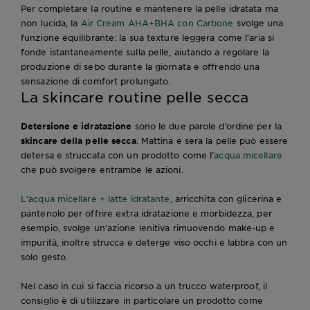
Per completare la routine e mantenere la pelle idratata ma
non lucida, la
Air Cream AHA+BHA con Carbone
svolge una
funzione equilibrante: la sua texture leggera come l’aria si
fonde istantaneamente sulla pelle, aiutando a regolare la
produzione di sebo durante la giornata e offrendo una
sensazione di comfort prolungato.
La skincare routine pelle secca
Detersione e idratazione
sono le due parole d’ordine per la
skincare della pelle secca
. Mattina e sera la pelle può essere
detersa e struccata con un prodotto come l’
acqua micellare
che può svolgere entrambe le azioni.
L’acqua micellare + latte idratante
, arricchita con glicerina e
pantenolo per offrire extra idratazione e morbidezza, per
esempio, svolge un’azione lenitiva rimuovendo make-up e
impurità, inoltre strucca e deterge viso occhi e labbra con un
solo gesto.
Nel caso in cui si faccia ricorso a un trucco waterproof, il
consiglio è di utilizzare in particolare un prodotto come