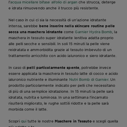
l’
acqua micellare bifase all’olio di argan
che strucca, deterge
e idrata rimuovendo anche il trucco più resistente.
Nel caso in cui ci sia la necessità di un’azione idratante
intensa, sarebbe
bene inserire nella skincare routine pelle
secca una maschera idratante
come
Garnier Hydra Bomb
, la
maschera in tessuto super idratante lenitiva adatta proprio
alle pelli secche e sensibili. In soli 15 minuti la pelle viene
reidratata e ammorbidita grazie al tessuto imbevuto di un
trattamento arricchito con acido ialuronico e siero idratante.
In caso di
pelli particolarmente spente
, potrebbe invece
essere applicata la maschera in tessuto latte di cocco e acido
ialuronico nutriente e illuminante
Nutri Bomb di Garnier
. Un
prodotto particolarmente indicato per pelli che necessitano
di più di una semplice idratazione. In 15 minuti la pelle sarà
idratata, nutrita e luminosa. In una settimana l’incarnato
risulterà migliorato, le rughe sottili ridotte e la pelle sarà
morbida come il latte.
Scopri
qui
tutte le nostre
Maschere in Tessuto
e scegli quella